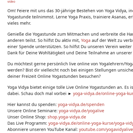
video
g
s:
Om! Feiere mit uns das 30-jährige Bestehen von Yoga Vidya, 
Yogastunde teilnimmst. Lerne Yoga Praxis, trainiere Asanas, e
vieles mehr.
Genieße die Yogastunde zum Mitmachen und verbreite die Ha
anderen teilst. So hilfst Du aktiv mit,
Yoga
auf der Welt zu verb
einer Spende unterstützen. So hilfst Du unseren Verein weiter
Dank für Deine Wohltätigkeit und Deine Teilnahme an unserer
Du möchtest gerne persönlich live online von Yogalehrern/Yog
werden? Bist dir vielleicht noch bei einigen Stellungen unsich
deiner Freizeit Online Yogastunden besuchen?
Yoga Vidya bietet einige tolle Live Online Yogastunden an. Es i
dabei. Schau doch mal vorbei ►
yoga-vidya.de/online-yoga-ku
Hier kannst du spenden:
yoga-vidya.de/spenden
Unsere Online Seminare:
yoga-vidya.de/yogalive
Unser Online Shop:
shop.yoga-vidya.de
Das Live Programm:
yoga-vidya.de/online-yoga-kurse/yoga-vidy
Abonniere unseren YouTube Kanal:
youtube.com/yogavidyalive