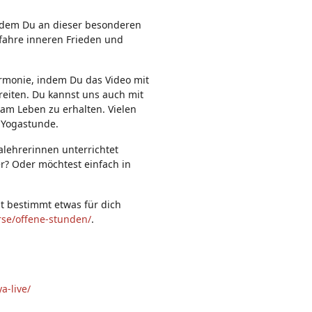
n:
indem Du an dieser besonderen
rfahre inneren Frieden und
rmonie, indem Du das Video mit
reiten. Du kannst uns auch mit
 am Leben zu erhalten. Vielen
 Yogastunde.
alehrerinnen unterrichtet
er? Oder möchtest einfach in
st bestimmt etwas für dich
rse/offene-stunden/
.
a-live/