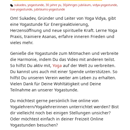
n:
sukadev
,
yogastunde
,
30 jahre yv
,
30jähriges jubiläum
,
vidya-yogastunde
,
live-yogastunde
,
jubiläums-yogastunde
Ta
g
Om! Sukadev, Gründer und Leiter von Yoga Vidya, gibt
s:
eine Yogastunde für Energieaktivierung,
Herzensöffnung und neue spirituelle Kraft. Lerne Yoga
Praxis, trainiere Asanas, erfahre inneren Frieden und
vieles mehr.
Genieße die Yogastunde zum Mitmachen und verbreite
die Harmonie, indem Du das Video mit anderen teilst.
So hilfst Du aktiv mit,
Yoga
auf der Welt zu verbreiten.
Du kannst uns auch mit einer Spende unterstützen. So
hilfst Du unseren Verein weiter am Leben zu erhalten.
Vielen Dank für Deine Wohltätigkeit und Deine
Teilnahme an unserer Yogastunde.
Du möchtest gerne persönlich live online von
Yogalehrern/Yogalehrerinnen unterrichtet werden? Bist
dir vielleicht noch bei einigen Stellungen unsicher?
Oder möchtest einfach in deiner Freizeit Online
Yogastunden besuchen?