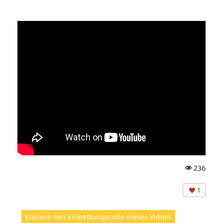
236
A
ns
1
ic
ht
Kopiere den Einbettungscode dieses Videos
e