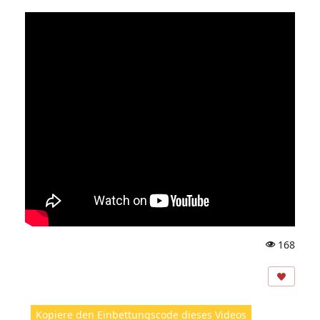
168
A
ns
ic
ht
Kopiere den Einbettungscode dieses Videos
e