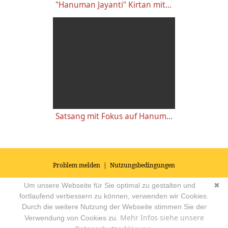
"Hanuman Jayanti" Kirtan mit Sarada & Kirtanband - Yoga Vidya Ashram Live - 14:00 Uhr 27.04.2021
Satsang mit Fokus auf Hanuman mit Shivakami - Yoga Vidya Ashram Live 07:00 - 27.04.2021
Problem melden
|
Nutzungsbedingungen
© 2026
Impressum
|
Datenschutz
|
AGB's
| Yoga Vidya Community -
Um unsere Webseite für Sie optimal zu gestalten und
✖
Forum für Yoga, Meditation und Ayurveda
Powered by
fortlaufend verbessern zu können, verwenden wir Cookies.
Durch die weitere Nutzung der Webseite stimmen Sie der
Mehr Infos siehe unsere
Verwendung von Cookies zu.