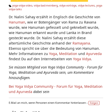
n:
yoga-vidya-video
,
vidya-bad-meinberg
,
vidya-vorträge
,
vidya-lectures
,
yoga-
vidya-talks
Ta
g
Dr. Nalini Sahay erzählt in Englisch die Geschichte von
s:
Hanuman
, wie er Botengänger von Rama zu Ravana
wurde, wie Hanuman gefesselt und geknebelt wurde,
wie Hanuman erkannt wurde und Lanka in Brand
gesteckt wurde. Dr. Nalini Sahay erzählt diese
altertümliche Geschichte anhand der
Ramayana
.
Ebenso spricht sie über die Bedeutung von Hanuman.
Mehr Informationen zu
Yoga
,
Meditation
und
Ayurveda
findest Du auf den Internetseiten von
Yoga Vidya
.
Sie müssen Mitglied von Yoga Vidya Community - Forum für
Yoga, Meditation und Ayurveda sein, um Kommentare
hinzuzufügen.
Bei Yoga Vidya Community - Forum für Yoga, Meditation
und Ayurveda
dabei sein
E-Mail an mich, wenn Personen einen Kommentar hinterlassen –
Folgen