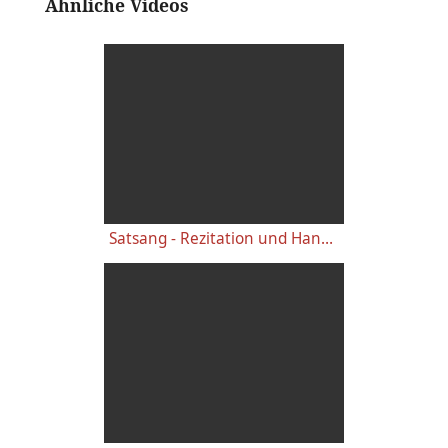
Ähnliche Videos
Satsang - Rezitation und Hanuman Meditation mit Sybille - Yoga Vidya Ashram Live 20:00 - 27.04.2021