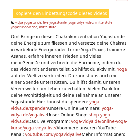
ic
ht
Kopiere den Einbettungscode dieses Videos
e
n:
vidya-yogastunde
,
live-yogastunde
,
yoga-vidya-video
,
mittelstufe-
yogastunde-video
,
mittelstufe
Ta
g
Om! Bringe in dieser Chakrakonzentration Yogastunde
s:
deine Energie zum fliessen und versetze deine Chakras
in wirbelnde Energieräder. Lerne Yoga Praxis, trainiere
Asanas, erfahre inneren Frieden und vieles
mehr.Genieße und verbreite die Harmonie, indem du
das Video mit anderen teilst. So hilfst du aktiv mit,
Yoga
auf der Welt zu verbreiten. Du kannst uns auch mit
einer Spende unterstützen. Du hilfst damit, unseren
Verein weiter am Leben zu erhalten. Vielen Dank für
deine Wohltätigkeit und deine Teilnahme an unserer
Yogastunde.Hier kannst du spenden:
yoga-
vidya.de/spenden
Unsere Online Seminare:
yoga-
vidya.de/yogalive
Unser Online Shop:
shop.yoga-
vidya.de
Das Live Programm:
yoga-vidya.de/online-yoga-
kurse/yoga-vidya-live/
Abonniere unseren YouTube
Kanal:
youtube.com/yogavidyalive
Mehr Informationen: