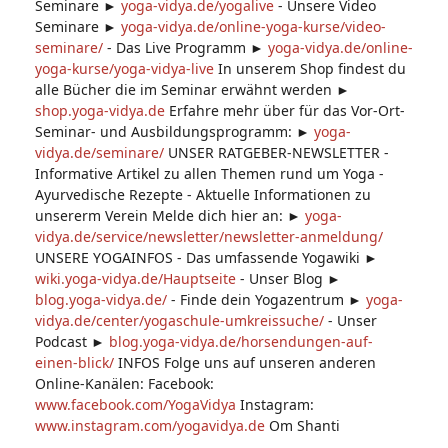
Seminare ►
yoga-vidya.de/yogalive
- Unsere Video
Seminare ►
yoga-vidya.de/online-yoga-kurse/video-
seminare/
- Das Live Programm ►
yoga-vidya.de/online-
yoga-kurse/yoga-vidya-live
In unserem Shop findest du
alle Bücher die im Seminar erwähnt werden ►
shop.yoga-vidya.de
Erfahre mehr über für das Vor-Ort-
Seminar- und Ausbildungsprogramm: ►
yoga-
vidya.de/seminare/
UNSER RATGEBER-NEWSLETTER -
Informative Artikel zu allen Themen rund um Yoga -
Ayurvedische Rezepte - Aktuelle Informationen zu
unsererm Verein Melde dich hier an: ►
yoga-
vidya.de/service/newsletter/newsletter-anmeldung/
UNSERE YOGAINFOS - Das umfassende Yogawiki ►
wiki.yoga-vidya.de/Hauptseite
- Unser Blog ►
blog.yoga-vidya.de/
- Finde dein Yogazentrum ►
yoga-
vidya.de/center/yogaschule-umkreissuche/
- Unser
Podcast ►
blog.yoga-vidya.de/horsendungen-auf-
einen-blick/
INFOS Folge uns auf unseren anderen
Online-Kanälen: Facebook:
www.facebook.com/YogaVidya
Instagram:
www.instagram.com/yogavidya.de
Om Shanti