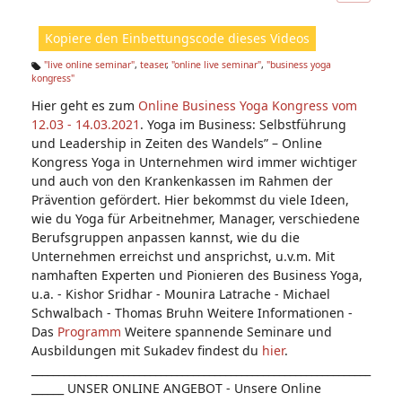
ic
ht
Kopiere den Einbettungscode dieses Videos
e
n:
"live online seminar"
,
teaser
,
"online live seminar"
,
"business yoga
kongress"
Ta
g
Hier geht es zum
Online Business Yoga Kongress vom
s:
12.03 - 14.03.2021
. Yoga im Business: Selbstführung
und Leadership in Zeiten des Wandels” – Online
Kongress Yoga in Unternehmen wird immer wichtiger
und auch von den Krankenkassen im Rahmen der
Prävention gefördert. Hier bekommst du viele Ideen,
wie du Yoga für Arbeitnehmer, Manager, verschiedene
Berufsgruppen anpassen kannst, wie du die
Unternehmen erreichst und ansprichst, u.v.m. Mit
namhaften Experten und Pionieren des Business Yoga,
u.a. - Kishor Sridhar - Mounira Latrache - Michael
Schwalbach - Thomas Bruhn Weitere Informationen -
Das
Programm
Weitere spannende Seminare und
Ausbildungen mit Sukadev findest du
hier
.
_______________________________________________________________
______ UNSER ONLINE ANGEBOT - Unsere Online