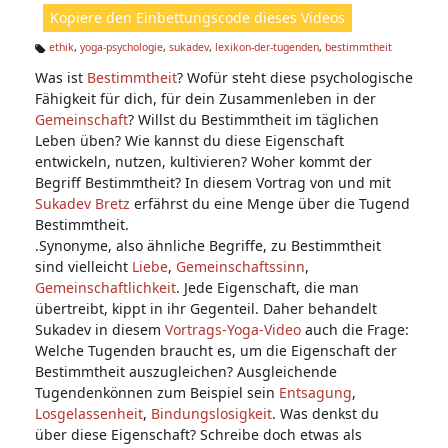
ht
Kopiere den Einbettungscode dieses Videos
e
n:
ethik
,
yoga-psychologie
,
sukadev
,
lexikon-der-tugenden
,
bestimmtheit
Ta
Was ist
Bestimmtheit
? Wofür steht diese psychologische
g
s:
Fähigkeit für dich, für dein Zusammenleben in der
Gemeinschaft
? Willst du Bestimmtheit im täglichen
Leben üben? Wie kannst du diese Eigenschaft
entwickeln, nutzen, kultivieren? Woher kommt der
Begriff Bestimmtheit? In diesem Vortrag von und mit
Sukadev Bretz
erfährst du eine Menge über die Tugend
Bestimmtheit.
.Synonyme, also ähnliche Begriffe, zu Bestimmtheit
sind vielleicht
Liebe
,
Gemeinschaftssinn
,
Gemeinschaftlichkeit
. Jede Eigenschaft, die man
übertreibt, kippt in ihr Gegenteil. Daher behandelt
Sukadev in diesem
Vortrags-Yoga-Video
auch die Frage:
Welche Tugenden braucht es, um die Eigenschaft der
Bestimmtheit auszugleichen? Ausgleichende
Tugendenkönnen zum Beispiel sein
Entsagung
,
Losgelassenheit
,
Bindungslosigkeit
. Was denkst du
über diese Eigenschaft? Schreibe doch etwas als