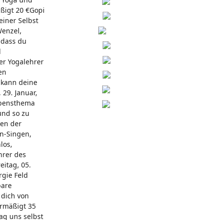
äßigt 20 €Gopi
iner Selbst
Wenzel,
 dass du
d
er Yogalehrer
en
 kann deine
 29. Januar,
ebensthema
und so zu
en der
an-Singen,
los,
hrer des
itag, 05.
rgie Feld
bare
 dich von
ermäßigt 35
ag uns selbst