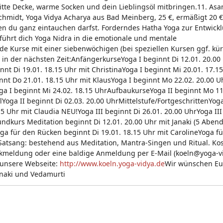
te Decke, warme Socken und dein Lieblingsöl mitbringen.11. Asan
Schmidt, Yoga Vidya Acharya aus Bad Meinberg, 25 €, ermäßigt 20 
en du ganz eintauchen darfst. Forderndes Hatha Yoga zur Entwick
 führt dich Yoga Nidra in die emotionale und mentale
de Kurse mit einer siebenwöchigen (bei speziellen Kursen ggf. kü
in der nächsten Zeit:AnfängerkurseYoga I beginnt Di 12.01. 20.00
nnt Di 19.01. 18.15 Uhr mit ChristinaYoga I beginnt Mi 20.01. 17.1
innt Do 21.01. 18.15 Uhr mit KlausYoga I beginnt Mo 22.02. 20.00 U
oga I beginnt Mi 24.02. 18.15 UhrAufbaukurseYoga II beginnt Mo 11
oga II beginnt Di 02.03. 20.00 UhrMittelstufe/FortgeschrittenYoga
15 Uhr mit Claudia NEU!Yoga III beginnt Di 26.01. 20.00 UhrYoga III
ndkurs Meditation beginnt Di 12.01. 20.00 Uhr mit Janaki (5 Aben
a für den Rücken beginnt Di 19.01. 18.15 Uhr mit CarolineYoga fü
 Satsang: bestehend aus Meditation, Mantra-Singen und Ritual. Kos
ckmeldung oder eine baldige Anmeldung per E-Mail (koeln@yoga-v
n unsere Webseite:
http://www.koeln.yoga-vidya.de
Wir wünschen Eu
anaki und Vedamurti