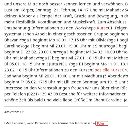
und unsere Mitte noch besser kennen lernen und verwöhnen. Bit
Lust am Körper, Sonntag, 21. Februar, 14–17 Uhr, mit Mahadev 
deinen Körper als Tempel der Kraft, Grazie und Bewegung, in d
mehr Flexibilität, Koordination und Muskelkraft. Zum Abschluss
Entspannung.Informationen zu den Workshops.
Kurse
01. Folgen
systematischen Arbeit in einer geschlossenen Gruppe beginnen 
BhavaniYoga I beginnt Mo 18.01. 17.15 Uhr mit OliviaYoga I begi
CarolineYoga I beginnt Mi 20.01. 19.00 Uhr mit SintiaYoga I beg
beginnt Di 23.02. 20.00 UhrYoga I beginnt Mi 24.02. 10.00 UhrY
Uhr mit MahadevYoga II beginnt Mi 27.01. 18.15 Uhr mit MichaelY
Di 05.01. 18.15 Uhr mit Jutta NEU!Yoga III beginnt Mo 11.01. 18.
23.02. 18.15 UhrInformationen zu den Kursen
Spezielle Kurse
Gru
Sadhana beginnt Mi 20.01. 19.00 Uhr mit Madhura (5 Abende)Yog
beginnt Fr 05.02. 1715 Uhr mit LilliJeden Sonntag um 19.15 Uhr
Interesse an den Veranstaltungen freuen wir uns über eine Rü
per Telefon (0221) 139 43 08 Besuche für weitere Informatione
schöne Zeit.Bis bald und viele liebe GrüßeOm ShantiCaroline, J
Ansichten: 131
E-Mail an mich, wenn Personen einen Kommentar hinterlassen –
Folgen