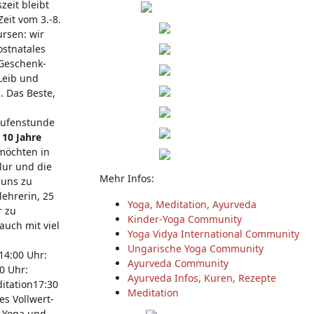
zeit bleibt
eit vom 3.-8.
ursen: wir
stnatales
 Geschenk-
Leib und
. Das Beste,
tufenstunde
 10 Jahre
möchten in
lur und die
Mehr Infos:
 uns zu
lehrerin, 25
Yoga, Meditation, Ayurveda
r zu
Kinder-Yoga Community
auch mit viel
Yoga Vidya International Community
Ungarische Yoga Community
 14:00 Uhr:
Ayurveda Community
0 Uhr:
Ayurveda Infos, Kuren, Rezepte
ditation17:30
Meditation
s Vollwert-
. Yoga und