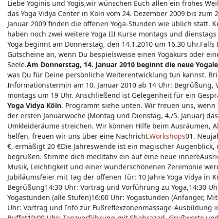
Liebe Yoginis und Yogis,wir wünschen Euch allen ein frohes Wei
das Yoga Vidya Center in Köln vom 24. Dezember 2009 bis zum 2
Januar 2009 finden die offenen Yoga-Stunden wie üblich statt. 
haben noch zwei weitere Yoga III Kurse montags und dienstag
Yoga beginnt am Donnerstag, den 14.1.2010 um 16.30 Uhr.Falls 
Gutscheine an, wenn Du bespielsweise einen Yogakurs oder ei
Seele.
Am Donnerstag, 14. Januar 2010 beginnt die neue Yogal
was Du für Deine persönliche Weiterentwicklung tun kannst. Bri
Informationstermin am 10. Januar 2010 ab 14 Uhr: Begrüßung, 
montags um 19 Uhr. Anschließend ist Gelegenheit für ein Gespr
Yoga Vidya Köln
. Programm siehe unten. Wir freuen uns, wenn
der ersten Januarwoche (Montag und Dienstag, 4./5. Januar) da
Umkleideräume streichen. Wir können Hilfe beim Ausräumen, Ab
helfen, freuen wir uns über eine Nachricht.
Workshops
01. Neuja
€, ermäßigt 20 €Die Jahreswende ist ein magischer Augenblick,
begrüßen. Stimme dich meditativ ein auf eine neue innereAusrich
Musik, Leichtigkeit und einer wunderschönenen Zeremonie werd
Jubiläumsfeier mit Tag der offenen Tür: 10 Jahre Yoga Vidya in K
Begrüßung14:30 Uhr: Vortrag und Vorführung zu Yoga,14:30 Uhr
Yogastunden (alle Stufen)16:00 Uhr: Yogastunden (Anfänger, Mitt
Uhr: Vortrag und Info zur Fußreflexzonenmassage-Ausbildung im
Buffet19:00 Uhr: Tanzvorführung mit Shahrazad, Grußworte und 