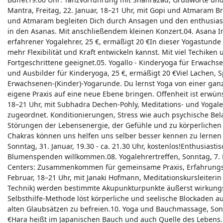
Mantra, Freitag, 22. Januar, 18–21 Uhr, mit Gopi und Atmaram B
und Atmaram begleiten Dich durch Ansagen und den enthusiasti
in den Asanas. Mit anschließendem kleinen Konzert.04. Asana Int
erfahrener Yogalehrer, 25 €, ermäßigt 20 €In dieser Yogastunde
mehr Flexibilität und Kraft entwickeln kannst. Mit viel Techiken
Fortgeschrittene geeignet.05. Yogallo - Kinderyoga für Erwachs
und Ausbilder für Kinderyoga, 25 €, ermäßigt 20 €Viel Lachen, 
Erwachsenen-(Kinder)-Yogarunde. Du lernst Yoga von einer gan
eigene Praxis auf eine neue Ebene bringen. Offenheit ist erwünsc
18–21 Uhr, mit Subhadra Dechen-Pohly, Meditations- und Yogal
zugeordnet. Konditionierungen, Stress wie auch psychische B
Störungen der Lebensenergie, der Gefühle und zu körperlich
Chakras können uns helfen uns selber besser kennen zu lernen 
Sonntag, 31. Januar, 19.30 - ca. 21.30 Uhr, kostenlos!Enthusiast
Blumenspenden willkommen.08. Yogalehrertreffen, Sonntag, 7. F
Centers: Zusammenkommen für gemeinsame Praxis, Erfahrungsaus
Februar, 18–21 Uhr, mit Janaki Hofmann, Meditationskursleiteri
Technik) werden bestimmte Akupunkturpunkte äußerst wirkungsv
Selbsthilfe-Methode löst körperliche und seelische Blockaden a
alten Glaubsätzen zu befreien.10. Yoga und Bauchmassage, Sonnt
€Hara heißt im Japanischen Bauch und auch Quelle des Lebens.