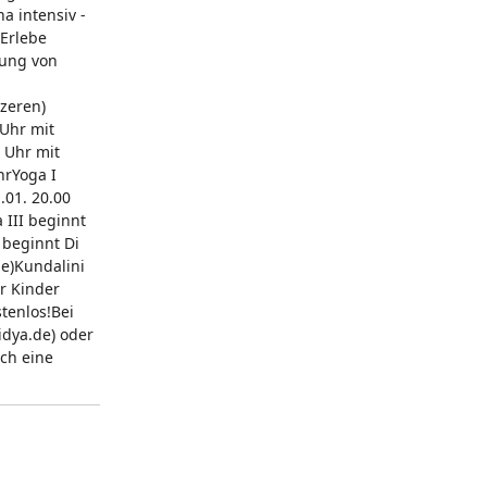
a intensiv -
€Erlebe
lung von
rzeren)
 Uhr mit
5 Uhr mit
hrYoga I
.01. 20.00
 III beginnt
 beginnt Di
de)Kundalini
r Kinder
tenlos!Bei
idya.de) oder
ch eine