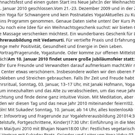
hnachtsfest und einen guten Start ins Neue Jahr.In der Weihnachts
. Januar 2010 geschlossen.Vom 21.-23. Dezember 2009 und in der Z
Kein Yoga für Schwangere und kein Postnatales Yoga!Aktuelles zu K
s ins Programm genommen. Genaue Daten siehe unten! Der Kurs Po
Du noch eine Idee für ein Weihnachtsgeschenk suchst: wir bieten
ne Massage verschenken möchtest. Ein wunderbares Geschenk für 
ehrerausbildung mit Vedamurti.
Für vertiefte Praxis und Erfahrung
nge mehr Positivität, Gesundheit und Energie in Dein Leben.
Vortrag/Fragerunde, Yogastunde. Oder komme zur offenen Mittels
äch!
Am 10. Januar 2010 findet unsere große Jubiläumsfeier statt:
 Ihr Eure Freunde und Verwandten darauf aufmerksam macht.Wir 
s Center etwas verschönern. Insbesondere wollen wir den oberen F
kleben und Streichen gebrauchen. Falls Ihr Zeit und Freude habt
hrsritual, Sonntag, 03. Januar, 13–17 Uhr, mit Janaki Hofmann, Yoga
 um innezuhalten und das Alte zu verabschieden, um das neue Jah
tung und finde deine ganz intuitive Vision. Mit Meditation, aber 
en wir diesen Tag und das neue Jahr 2010 miteinander feiern!02.
öln! Mit Sukadev! Sonntag, 10. Januar, ab 14 Uhr, alles kostenlosAb
: Infovortrag und Fragerunde zur Yogalehrerausbildung 201014:3
elstufe, Fortgeschrittene, Kinder)17:30 Uhr: Einführung in die Me
 Mai/Juni 2010 mit Bhajan Noam18:00 Uhr: Festliches vegetarische
Vortrag mit Sukadev Bretz, Gründer und Leiter von Yoga Vidya.03