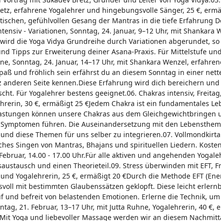
retz, erfahrene Yogalehrer und hingebungsvolle Sänger, 25 €, erm
schen, gefühlvollen Gesang der Mantras in die tiefe Erfahrung De
ensiv - Variationen, Sonntag, 24. Januar, 9–12 Uhr, mit Shankara 
 wird die Yoga Vidya Grundreihe durch Variationen abgerundet, so
 und Tipps zur Erweiterung deiner Asana-Praxis. Für Mittelstufe un
ene, Sonntag, 24. Januar, 14–17 Uhr, mit Shankara Wenzel, erfahren
Spaß und fröhlich sein erfährst du an diesem Sonntag in einer nett
z anderen Seite kennen.Diese Erfahrung wird dich bereichern und
ht. Für Yogalehrer bestens geeignet.06. Chakras intensiv, Freitag,
ehrerin, 30 €, ermäßigt 25 €Jedem Chakra ist ein fundamentales L
elastungen können unsere Chakras aus dem Gleichgewichtbringen 
en Symptomen führen. Die Auseinandersetzung mit den Lebensthem
und diese Themen für uns selber zu integrieren.07. Vollmondkirt
isches Singen von Mantras, Bhajans und spirituellen Liedern. Kosten
ebruar, 14.00 - 17.00 Uhr.Für alle aktiven und angehenden Yogale
tausch und einen Theorieteil.09. Stress überwinden mit EFT, Fre
n und Yogalehrerin, 25 €, ermäßigt 20 €Durch die Methode EFT (Ene
oll mit bestimmten Glaubenssätzen geklopft. Diese leicht erlern
uf und befreit von belastenden Emotionen. Erlerne die Technik, um
ag, 21. Februar, 13–17 Uhr, mit Jutta Ruhne, Yogalehrerin, 40 €, 
Mit Yoga und liebevoller Massage werden wir an diesem Nachmitt