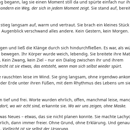
g begann, lag sie einen Moment still da und spürte einfach nur i
, sondern ein Weg, der sich in jedem Moment zeigt.
Sie stand auf, berei
t stieg langsam auf, warm und vertraut. Sie brach ein kleines Stück
n Augenblick verschwand alles andere. Kein Gestern, kein Morgen.
gen und ließ die Klänge durch sich hindurchfließen. Es war, als w
zu bewegen. Ihr Körper wurde weich, lebendig. Sie breitete ihre Ma
ein Zwang, kein Ziel – nur ein Dialog zwischen ihr und ihrem
eicht ist sie etwas, das entsteht, wenn man sich selbst wieder spürt.
äume rauschten leise im Wind. Sie ging langsam, ohne irgendwo an
it der Erde unter ihren Füßen, mit dem Rhythmus des Lebens um s
ann tief und frei. Worte wurden ehrlich, offen, manchmal leise, ma
dort, wo wir echt sind
, erkannte sie.
Wo wir uns zeigen, ohne Maske.
twas Neues – etwas, das sie nicht planen konnte. Sie machte Lachyo
lich, dann immer freier. Ohne Grund, ohne Erklärung. Und genau 
d.
Vielleicht ist sie selbst der Ursprung.