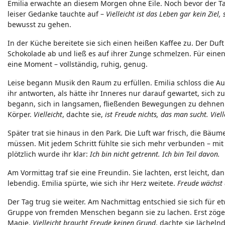
Emilia erwachte an diesem Morgen ohne Eile. Noch bevor der Ta
leiser Gedanke tauchte auf –
Vielleicht ist das Leben gar kein Ziel
bewusst zu gehen.
In der Küche bereitete sie sich einen heißen Kaffee zu. Der Duf
Schokolade ab und ließ es auf ihrer Zunge schmelzen. Für eine
eine Moment – vollständig, ruhig, genug.
Leise begann Musik den Raum zu erfüllen. Emilia schloss die Au
ihr antworten, als hätte ihr Inneres nur darauf gewartet, sich 
begann, sich in langsamen, fließenden Bewegungen zu dehnen. K
Körper.
Vielleicht
, dachte sie,
ist Freude nichts, das man sucht. Viell
Später trat sie hinaus in den Park. Die Luft war frisch, die B
müssen. Mit jedem Schritt fühlte sie sich mehr verbunden – m
plötzlich wurde ihr klar:
Ich bin nicht getrennt. Ich bin Teil davon.
Am Vormittag traf sie eine Freundin. Sie lachten, erst leicht, d
lebendig. Emilia spürte, wie sich ihr Herz weitete.
Freude wächst 
Der Tag trug sie weiter. Am Nachmittag entschied sie sich für e
Gruppe von fremden Menschen begann sie zu lachen. Erst zöger
Magie.
Vielleicht braucht Freude keinen Grund
, dachte sie lächeln