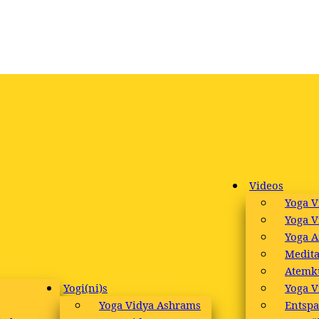
Videos
Yoga V
Yoga V
Yoga A
Medita
Atemk
Yogi(ni)s
Yoga V
Yoga Vidya Ashrams
Entsp