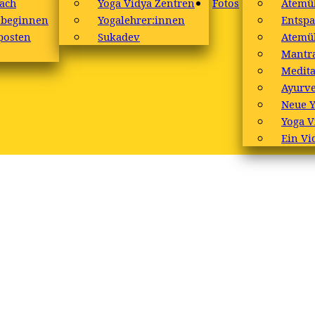
ach
Yoga Vidya Zentren
Fotos
Atemü
 beginnen
Yogalehrer:innen
Entsp
posten
Sukadev
Atemü
Mantr
Medita
Ayurv
Neue 
Yoga V
Ein Vi