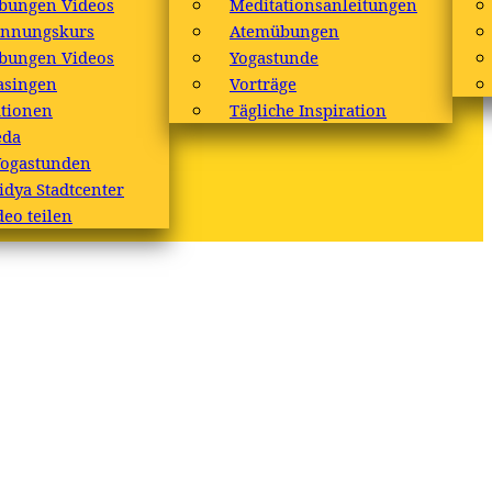
bungen Videos
Meditationsanleitungen
annungskurs
Atemübungen
bungen Videos
Yogastunde
asingen
Vorträge
tionen
Tägliche Inspiration
eda
Yogastunden
idya Stadtcenter
deo teilen