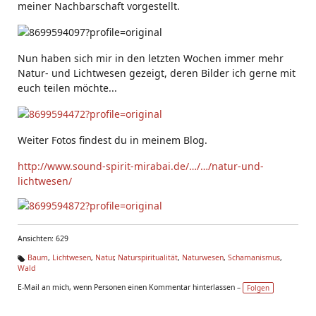
meiner Nachbarschaft vorgestellt.
Nun haben sich mir in den letzten Wochen immer mehr
Natur- und Lichtwesen gezeigt, deren Bilder ich gerne mit
euch teilen möchte...
Weiter Fotos findest du in meinem Blog.
http://www.sound-spirit-mirabai.de/…/…/natur-und-
lichtwesen/
Ansichten: 629
Baum
,
Lichtwesen
,
Natur
,
Naturspiritualität
,
Naturwesen
,
Schamanismus
,
Wald
Ta
g
E-Mail an mich, wenn Personen einen Kommentar hinterlassen –
Folgen
s: