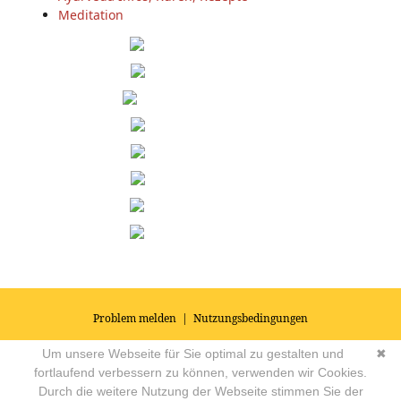
Meditation
Problem melden
|
Nutzungsbedingungen
© 2026
Impressum
|
Datenschutz
|
AGB's
| Yoga Vidya Community -
Um unsere Webseite für Sie optimal zu gestalten und
✖
Forum für Yoga, Meditation und Ayurveda
Powered by
fortlaufend verbessern zu können, verwenden wir Cookies.
Durch die weitere Nutzung der Webseite stimmen Sie der