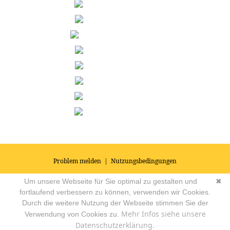
Problem melden
|
Nutzungsbedingungen
© 2026
Impressum
|
Datenschutz
|
AGB's
| Yoga Vidya Community -
Um unsere Webseite für Sie optimal zu gestalten und
✖
Forum für Yoga, Meditation und Ayurveda
Powered by
fortlaufend verbessern zu können, verwenden wir Cookies.
Durch die weitere Nutzung der Webseite stimmen Sie der
Mehr Infos siehe unsere
Verwendung von Cookies zu.
Datenschutzerklärung.