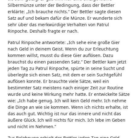
Silbermünze unter der Bedingung, dass der Bettler
erklärte: „Ich brauche nichts.“ Der Bettler sagte diesen
Satz auf und bekam dafür die Münze. Er wunderte sich
sehr über das merkwürdige Verhalten von Patrul
Rinpoche. Deshalb fragte er nach.
Patrul Rinpoche antwortete: „Ich sehe eine große Gier
nach Geld in deinem Geist. Wenn du zur Erleuchtung
kommen willst, musst du diese Gier auflösen. Dazu
brauchst du einen passenden Satz.“ Der Bettler kam jetzt
jeden Tag zu Patrul Rinpoche, spürte in seine Sucht und
überlegte sich einen Satz, mit dem er sein Suchtgefühl
auflösen konnte. Er brauchte viele Sätze, weil ein
bestimmter Satz meistens nach einiger Zeit zur Routine
wurde und keine Wirkung mehr hatte. Er entwickelte Sätze
wie: „Ich habe genug. Ich will kein Geld mehr. Ich nehme
die Dinge an wie sie kommen. Wenn ich nichts erhalte, ist
das auch gut. Wichtig ist nur das innere und nicht das
äußere Glück. Ich will nichts für mich. Ich lebe im Geben
und nicht im Nehmen.“
Zur Belohnung erhielt der Bettler jeden Tag eine Gold-