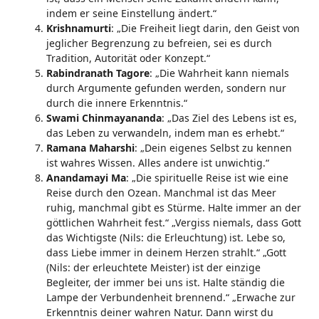
indem er seine Einstellung ändert.“
Krishnamurti
: „Die Freiheit liegt darin, den Geist von
jeglicher Begrenzung zu befreien, sei es durch
Tradition, Autorität oder Konzept.“
Rabindranath Tagore
: „Die Wahrheit kann niemals
durch Argumente gefunden werden, sondern nur
durch die innere Erkenntnis.“
Swami Chinmayananda
: „Das Ziel des Lebens ist es,
das Leben zu verwandeln, indem man es erhebt.“
Ramana Maharshi
: „Dein eigenes Selbst zu kennen
ist wahres Wissen. Alles andere ist unwichtig.“
Anandamayi Ma
: „Die spirituelle Reise ist wie eine
Reise durch den Ozean. Manchmal ist das Meer
ruhig, manchmal gibt es Stürme. Halte immer an der
göttlichen Wahrheit fest.“ „Vergiss niemals, dass Gott
das Wichtigste (Nils: die Erleuchtung) ist. Lebe so,
dass Liebe immer in deinem Herzen strahlt.“ „Gott
(Nils: der erleuchtete Meister) ist der einzige
Begleiter, der immer bei uns ist. Halte ständig die
Lampe der Verbundenheit brennend.“ „Erwache zur
Erkenntnis deiner wahren Natur. Dann wirst du