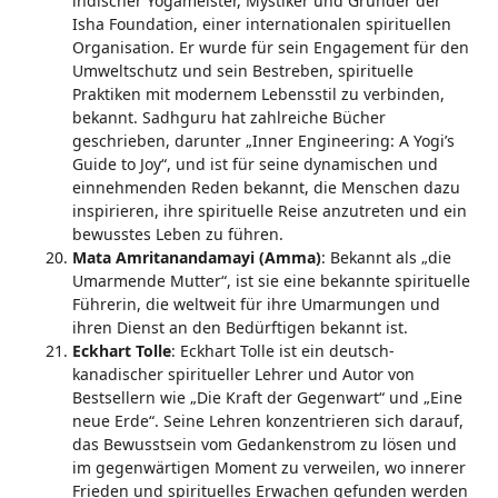
indischer Yogameister, Mystiker und Gründer der
Isha Foundation, einer internationalen spirituellen
Organisation. Er wurde für sein Engagement für den
Umweltschutz und sein Bestreben, spirituelle
Praktiken mit modernem Lebensstil zu verbinden,
bekannt. Sadhguru hat zahlreiche Bücher
geschrieben, darunter „Inner Engineering: A Yogi’s
Guide to Joy“, und ist für seine dynamischen und
einnehmenden Reden bekannt, die Menschen dazu
inspirieren, ihre spirituelle Reise anzutreten und ein
bewusstes Leben zu führen.
Mata Amritanandamayi (Amma)
: Bekannt als „die
Umarmende Mutter“, ist sie eine bekannte spirituelle
Führerin, die weltweit für ihre Umarmungen und
ihren Dienst an den Bedürftigen bekannt ist.
Eckhart Tolle
: Eckhart Tolle ist ein deutsch-
kanadischer spiritueller Lehrer und Autor von
Bestsellern wie „Die Kraft der Gegenwart“ und „Eine
neue Erde“. Seine Lehren konzentrieren sich darauf,
das Bewusstsein vom Gedankenstrom zu lösen und
im gegenwärtigen Moment zu verweilen, wo innerer
Frieden und spirituelles Erwachen gefunden werden