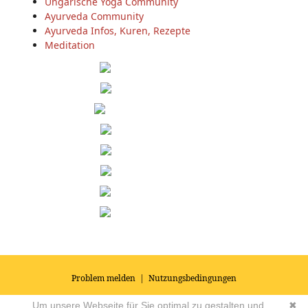
Ungarische Yoga Community
Ayurveda Community
Ayurveda Infos, Kuren, Rezepte
Meditation
Problem melden
|
Nutzungsbedingungen
© 2026
Impressum
|
Datenschutz
|
AGB's
| Yoga Vidya Community -
Um unsere Webseite für Sie optimal zu gestalten und
✖