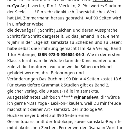
turîya
Adj I. vierter; II.n 1. Viertel n; 2. Phil viertes Stadium
der Seele,.......! Ein sehr
didaktisch Übersichtliches Werk
,
hat J.M. Zimmermann heraus gebracht. Auf 90 Seiten wird
in Einfacher Weise,
die devanâgarî ( Schrift ) Zeichen und deren Aussprache
Schritt für Schritt dargestellt. So das jemand in ca. einem
½ Jahr in der Lage ist, samskrta zu Scheiben und zu Lesen;
habe selbst die Erfahrung gemacht ! Im Raja Verlag, Band
1 für Anfänger,
ISBN 978-3-936684-06-3.
Wie in der ersten
Klasse, lernt man die Vokale dann die Konsonanten und
zuletzt die Ligaturen, wie und wo die Silben im Mund
gebildet werden, ihre Betonungen und
Veränderungen.Das Buch mit 90 Din A 4 Seiten kostet 18 €.
Für etwas tiefere Grammatik Studien gibt es Band 2,
gleicher Verlag, die 8 Kasus- Fälle im samskrta.
Ausgezeichnetes Lehrbuch *****
@jnanadeva,
dir würde
ich gerne >Das Yoga - Lexikon< kaufen, weil Du mir freude
machst mit deiner Art - samskrt. Der Indologe W.
Huchzermeyer bietet auf 390 Seiten einen
Gesamtquärschnitt der Indologie, sowie samskrta-Begriffe
mit diakritischen Zeichen. Ferner werden âsana in Wort für