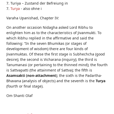
7. Turiya – Zustand der Befreiung in
7.
Turya
- also ohne i
Varaha Upanishad, Chapter IV:
On another occasion Nidagha asked Lord Ribhu to
enlighten him as to the characteristics of Jivanmukti. To
which Ribhu replied in the affirmative and said the
following: “In the seven Bhumikas (or stages of
development of wisdom) there are four kinds of
Jivanmuktas. Of these the first stage is Subhechcha (good
desire); the second is Vicharana (inquiry); the third is
Tanumanasi (or pertaining to the thinned mind); the fourth
is Sattvapatti (the attainment of Sattva); the fifth is
Asamsakti (non-attachment
); the sixth is the Padartha-
Bhavana (analysis of objects) and the seventh is the
Turya
(fourth or final stage).
Om Shanti Olaf