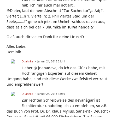
hab' ich mir auch mal notiert..
@Dieter, laut deinem Abschnitt "Zur Sache: turîya Adj I.
vierter; II.n 1. Viertel n; 2. Phil viertes Stadium der
Seele,.......!" gehe ich jetzt im Umkehrschluss davon aus,
dass es sich bei der 7 Bhumika im
Turya
handelt?
Olaf, auch dir vielen Dank für deine Links :D
Alles Liebe,
Dominik
D.Jahnke
Januar 24, 2013 21:41
Lieber @ jnanadeva, da ich das Glück habe, mit
Hochrangigen Experten auf diesem Gebiet
Umgang habe, sind mir diese Werke zweifelsfrei vertraut
und empfehlenswert .
D.Jahnke
Januar 24, 2013 18:36
Zur rechten Schreibweise des devanâgarî ist
Fachliteratur unabdinglich zu empfehlen, so z.B.
das Buch von Prof. Dr. Dr. Klaus Mylius, Sanskrit - Deuscht /
Deutsch - Sanskrit mit 96 000 Stichwörtern.
Zur Sache: