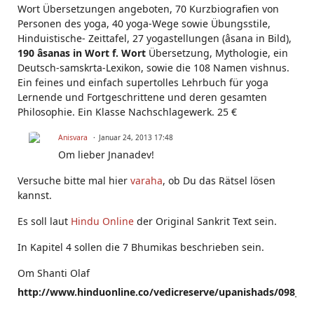
Wort Übersetzungen angeboten, 70 Kurzbiografien von
Personen des yoga, 40 yoga-Wege sowie Übungsstile,
Hinduistische- Zeittafel, 27 yogastellungen (âsana in Bild),
190 âsanas in Wort f. Wort
Übersetzung, Mythologie, ein
Deutsch-samskrta-Lexikon, sowie die 108 Namen vishnus.
Ein feines und einfach supertolles Lehrbuch für yoga
Lernende und Fortgeschrittene und deren gesamten
Philosophie. Ein Klasse Nachschlagewerk. 25 €
Anisvara
Januar 24, 2013 17:48
Om lieber Jnanadev!
Versuche bitte mal hier
varaha
, ob Du das Rätsel lösen
kannst.
Es soll laut
Hindu Online
der Original Sankrit Text sein.
In Kapitel 4 sollen die 7 Bhumikas beschrieben sein.
Om Shanti Olaf
http://www.hinduonline.co/vedicreserve/upanishads/098_va