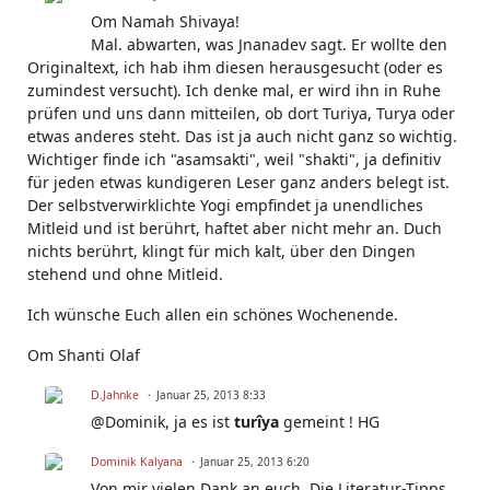
Om Namah Shivaya!
Mal. abwarten, was Jnanadev sagt. Er wollte den
Originaltext, ich hab ihm diesen herausgesucht (oder es
zumindest versucht). Ich denke mal, er wird ihn in Ruhe
prüfen und uns dann mitteilen, ob dort Turiya, Turya oder
etwas anderes steht. Das ist ja auch nicht ganz so wichtig.
Wichtiger finde ich "asamsakti", weil "shakti", ja definitiv
für jeden etwas kundigeren Leser ganz anders belegt ist.
Der selbstverwirklichte Yogi empfindet ja unendliches
Mitleid und ist berührt, haftet aber nicht mehr an. Duch
nichts berührt, klingt für mich kalt, über den Dingen
stehend und ohne Mitleid.
Ich wünsche Euch allen ein schönes Wochenende.
Om Shanti Olaf
D.Jahnke
Januar 25, 2013 8:33
@Dominik, ja es ist
turîya
gemeint ! HG
Dominik Kalyana
Januar 25, 2013 6:20
Von mir vielen Dank an euch. Die Literatur-Tipps