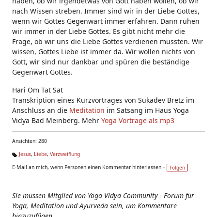
haben, ob wir irgendetwas von Gott haben wollen, ob wir
nach Wissen streben. Immer sind wir in der Liebe Gottes,
wenn wir Gottes Gegenwart immer erfahren. Dann ruhen
wir immer in der Liebe Gottes. Es gibt nicht mehr die
Frage, ob wir uns die Liebe Gottes verdienen müssten. Wir
wissen, Gottes Liebe ist immer da. Wir wollen nichts von
Gott, wir sind nur dankbar und spüren die beständige
Gegenwart Gottes.
Hari Om Tat Sat
Transkription eines Kurzvortrages von Sukadev Bretz im
Anschluss an die
Meditation
im Satsang im Haus Yoga
Vidya Bad Meinberg. Mehr
Yoga Vorträge als mp3
Ansichten: 280
Jesus
,
Liebe
,
Verzweiflung
Ta
E-Mail an mich, wenn Personen einen Kommentar hinterlassen –
Folgen
g
s:
Sie müssen Mitglied von Yoga Vidya Community - Forum für
Yoga, Meditation und Ayurveda sein, um Kommentare
hinzuzufügen.