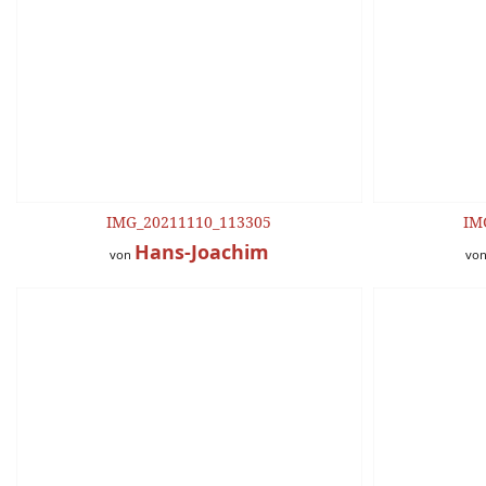
IMG_20211110_113305
IM
Hans-Joachim
von
vo