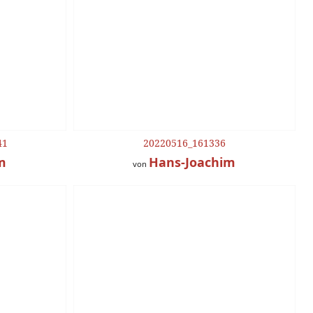
41
20220516_161336
m
Hans-Joachim
von