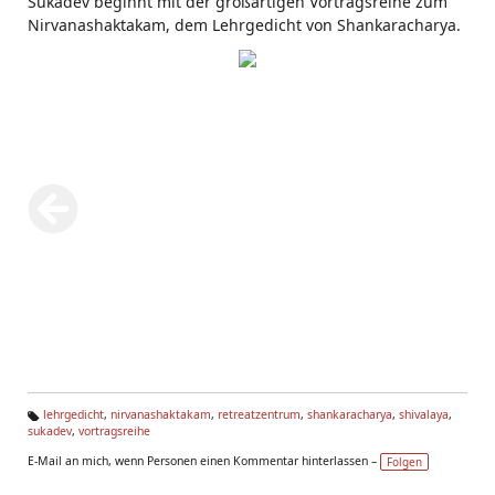
Sukadev beginnt mit der großartigen Vortragsreihe zum
Nirvanashaktakam, dem Lehrgedicht von Shankaracharya.
lehrgedicht
,
nirvanashaktakam
,
retreatzentrum
,
shankaracharya
,
shivalaya
,
sukadev
,
vortragsreihe
Ta
g
E-Mail an mich, wenn Personen einen Kommentar hinterlassen –
Folgen
s: