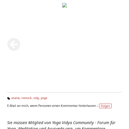
asana
,
rostock
,
vidy
,
yoga
Ta
E-Mail an mich, wenn Personen einen Kommentar hinterlassen –
Folgen
g
s:
Sie müssen Mitglied von Yoga Vidya Community - Forum für
Yoga, Meditation und Ayurveda sein, um Kommentare