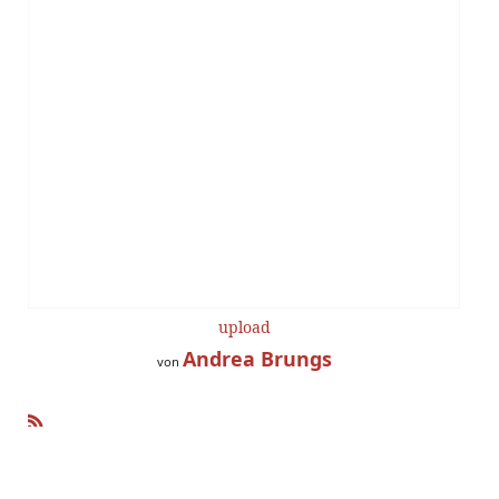
upload
Andrea Brungs
von
R
SS