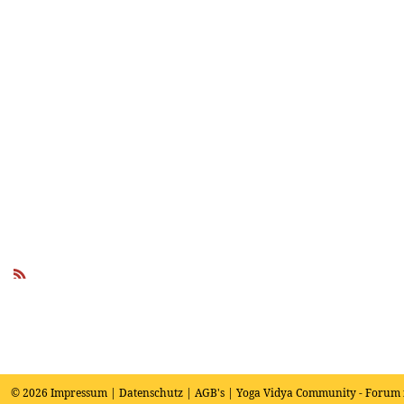
R
SS
© 2026
Impressum
|
Datenschutz
|
AGB's
| Yoga Vidya Community - Forum 