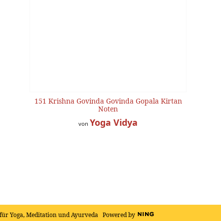
151 Krishna Govinda Govinda Gopala Kirtan
Noten
Yoga Vidya
von
für Yoga, Meditation und Ayurveda
Powered by