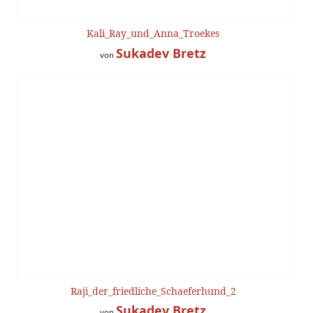
Kali_Ray_und_Anna_Troekes
Sukadev Bretz
von
Raji_der_friedliche_Schaeferhund_2
Sukadev Bretz
von