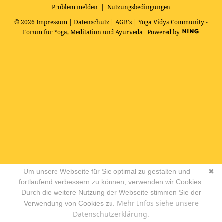
Problem melden
|
Nutzungsbedingungen
© 2026
Impressum
|
Datenschutz
|
AGB's
| Yoga Vidya Community -
Forum für Yoga, Meditation und Ayurveda
Powered by
Um unsere Webseite für Sie optimal zu gestalten und
✖
fortlaufend verbessern zu können, verwenden wir Cookies.
Durch die weitere Nutzung der Webseite stimmen Sie der
Mehr Infos siehe unsere
Verwendung von Cookies zu.
Datenschutzerklärung.