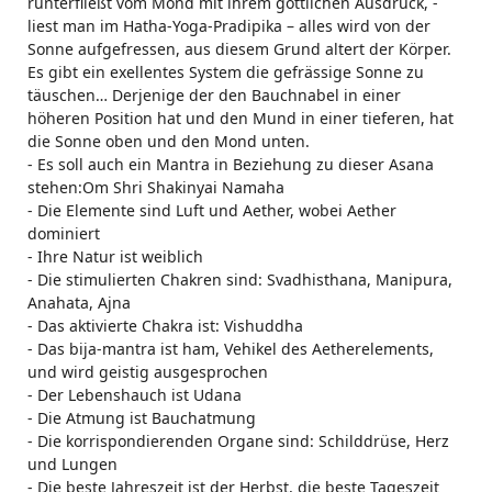
runterfließt vom Mond mit ihrem göttlichen Ausdruck, -
liest man im Hatha-Yoga-Pradipika – alles wird von der
Sonne aufgefressen, aus diesem Grund altert der Körper.
Es gibt ein exellentes System die gefrässige Sonne zu
täuschen… Derjenige der den Bauchnabel in einer
höheren Position hat und den Mund in einer tieferen, hat
die Sonne oben und den Mond unten.
- Es soll auch ein Mantra in Beziehung zu dieser Asana
stehen:Om Shri Shakinyai Namaha
- Die Elemente sind Luft und Aether, wobei Aether
dominiert
- Ihre Natur ist weiblich
- Die stimulierten Chakren sind: Svadhisthana, Manipura,
Anahata, Ajna
- Das aktivierte Chakra ist: Vishuddha
- Das bija-mantra ist ham, Vehikel des Aetherelements,
und wird geistig ausgesprochen
- Der Lebenshauch ist Udana
- Die Atmung ist Bauchatmung
- Die korrispondierenden Organe sind: Schilddrüse, Herz
und Lungen
- Die beste Jahreszeit ist der Herbst, die beste Tageszeit