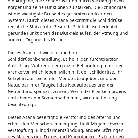
die Aufgabe, die Schilddrüse und durch sie den ganzen
Körper und seine Funktionen zu stärken. Die Schilddrüse
ist die wichtigste Drüse des gesamten endokrinen
Systems. Durch dieses Asana bekommt die Schilddrüse
reichliche Blutzufuhr. Gesunde Schilddrüse bedeutet
gesunde Funktionen des Blutkreislaufes, der Atmung und
anderer Organe des Körpers.
Dieses Asana ist wie eine moderne
Schilddrüsenbehandlung. Es heilt, den furchtbarsten
Ausschlag. Während der ganzen Behandlung muss der
Kranke von Milch leben. Milch hilft der Schilddrüse, ihr
Sekret in ausreichender Menge abzugeben, und der
Natur, bei ihrer Tätigkeit des Neuaufbaues und der
Neubildung sparsam zu sein. Wenn der Kranke morgens
und abends ein Sonnenbad nimmt, wird die Heilung
beschleunigt.
Dieses Asana beseitigt die Zerstörung des Alterns und
erhält den Menschen immer jung. Heilt Magenschwäche,
Verstopfung, Blinddarmentzündung, andere Störungen
des Magens und Darms und Krampfadern. Es führt den