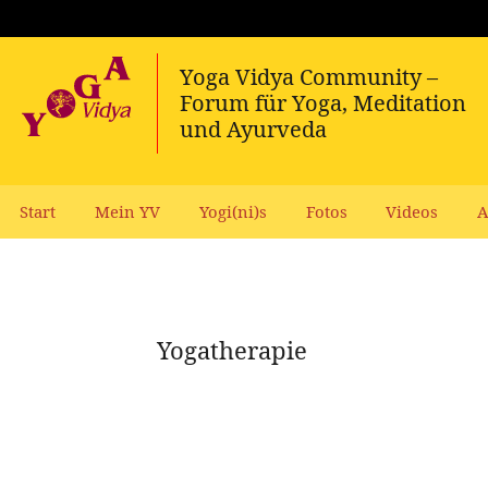
Start
Mein YV
Yogi(ni)s
Fotos
Videos
A
Yogatherapie