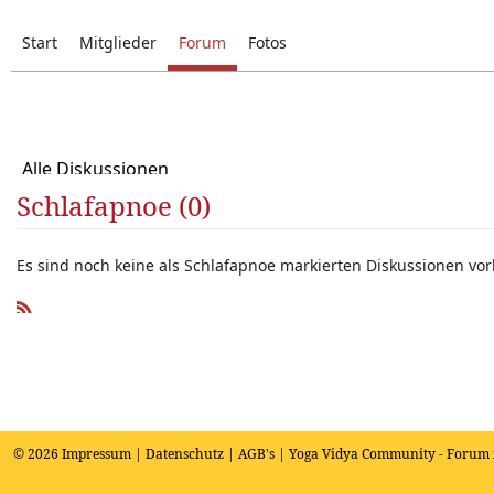
Start
Mitglieder
Forum
Fotos
Alle Diskussionen
Schlafapnoe (0)
Es sind noch keine als Schlafapnoe markierten Diskussionen vo
R
SS
© 2026
Impressum
|
Datenschutz
|
AGB's
| Yoga Vidya Community - Forum 