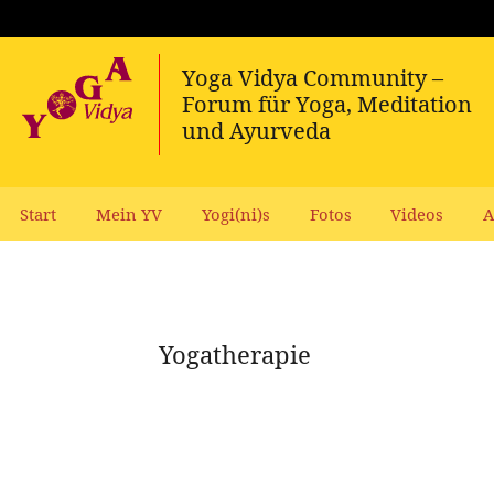
Start
Mein YV
Yogi(ni)s
Fotos
Videos
A
Yogatherapie