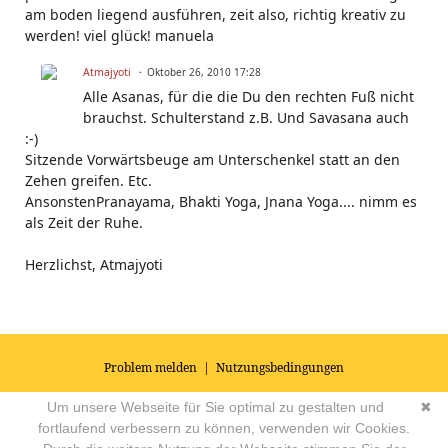
am boden liegend ausführen, zeit also, richtig kreativ zu
werden! viel glück! manuela
Atmajyoti
Oktober 26, 2010 17:28
Alle Asanas, für die die Du den rechten Fuß nicht
brauchst. Schulterstand z.B. Und Savasana auch
:-)
Sitzende Vorwärtsbeuge am Unterschenkel statt an den
Zehen greifen. Etc.
AnsonstenPranayama, Bhakti Yoga, Jnana Yoga.... nimm es
als Zeit der Ruhe.
Herzlichst, Atmajyoti
Problem melden
|
Nutzungsbedingungen
© 2026
Impressum
|
Datenschutz
|
AGB's
| Yoga Vidya Community -
Um unsere Webseite für Sie optimal zu gestalten und
✖
Forum für Yoga, Meditation und Ayurveda
Powered by
fortlaufend verbessern zu können, verwenden wir Cookies.