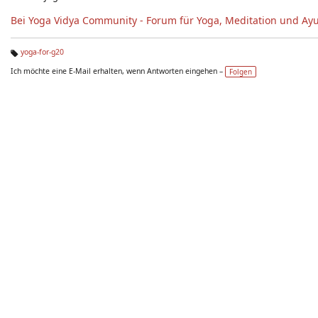
Bei Yoga Vidya Community - Forum für Yoga, Meditation und Ay
yoga-for-g20
Ta
Ich möchte eine E-Mail erhalten, wenn Antworten eingehen –
Folgen
g
s: