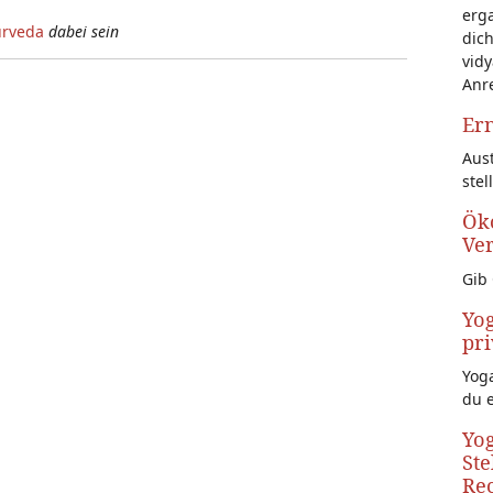
erg
urveda
dabei sein
dich
vidy
Anr
Ern
Aust
stel
Öko
Ve
Gib 
Yog
pri
Yoga
du 
Yog
Ste
Rec