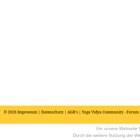
© 2026
Impressum
|
Datenschutz
|
AGB's
| Yoga Vidya Community - Forum 
Um unsere Webseite fü
Durch die weitere Nutzung der W