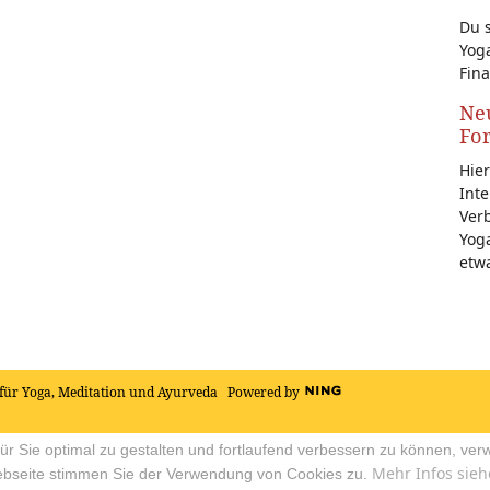
Du s
Yoga
Fina
Neu
Fo
Hier
Inte
Ver
Yoga
etw
für Yoga, Meditation und Ayurveda
Powered by
r Sie optimal zu gestalten und fortlaufend verbessern zu können, ver
Mehr Infos sieh
ebseite stimmen Sie der Verwendung von Cookies zu.