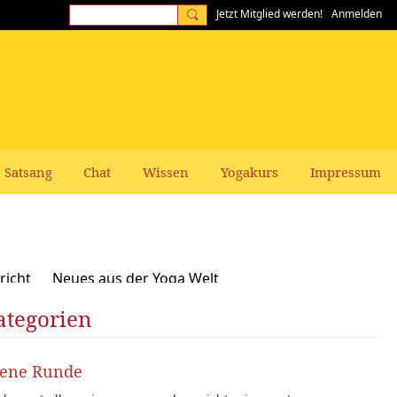
Jetzt Mitglied werden!
Anmelden
Satsang
Chat
Wissen
Yogakurs
Impressum
richt
Neues aus der Yoga Welt
ategorien
Frauen-Themen
Kundalini und Chakras
zepte, Vegan, Vegetarisch
fene Runde
rer gesucht: Stellenangebote Stellengesuche