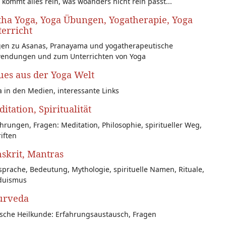
 kommt alles rein, was woanders nicht rein passt...
ha Yoga, Yoga Übungen, Yogatherapie, Yoga
erricht
gen zu Asanas, Pranayama und yogatherapeutische
endungen und zum Unterrichten von Yoga
es aus der Yoga Welt
 in den Medien, interessante Links
itation, Spiritualität
hrungen, Fragen: Meditation, Philosophie, spiritueller Weg,
iften
skrit, Mantras
prache, Bedeutung, Mythologie, spirituelle Namen, Rituale,
duismus
urveda
ische Heilkunde: Erfahrungsaustausch, Fragen