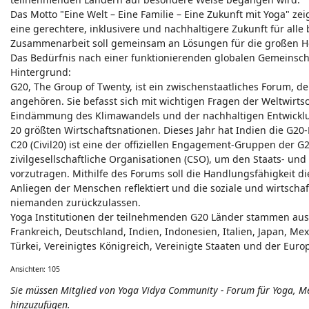
Das Motto "Eine Welt – Eine Familie – Eine Zukunft mit Yoga" zeig
eine gerechtere, inklusivere und nachhaltigere Zukunft für alle b
Zusammenarbeit soll gemeinsam an Lösungen für die großen He
Das Bedürfnis nach einer funktionierenden globalen Gemeinschaf
Hintergrund:
G20, The Group of Twenty, ist ein zwischenstaatliches Forum, d
angehören. Sie befasst sich mit wichtigen Fragen der Weltwirtsch
Eindämmung des Klimawandels und der nachhaltigen Entwicklu
20 größten Wirtschaftsnationen. Dieses Jahr hat Indien die G20-
C20 (Civil20) ist eine der offiziellen Engagement-Gruppen der G20
zivilgesellschaftliche Organisationen (CSO), um den Staats- 
vorzutragen. Mithilfe des Forums soll die Handlungsfähigkeit 
Anliegen der Menschen reflektiert und die soziale und wirtschaf
niemanden zurückzulassen.
Yoga Institutionen der teilnehmenden G20 Länder stammen aus A
Frankreich, Deutschland, Indien, Indonesien, Italien, Japan, Me
Türkei, Vereinigtes Königreich, Vereinigte Staaten und der Euro
Ansichten: 105
Sie müssen Mitglied von Yoga Vidya Community - Forum für Yoga, 
hinzuzufügen.