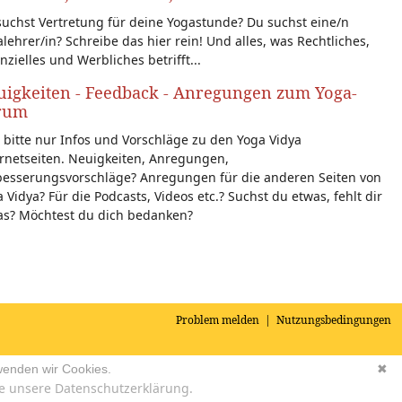
uchst Vertretung für deine Yogastunde? Du suchst eine/n
lehrer/in? Schreibe das hier rein! Und alles, was Rechtliches,
nzielles und Werbliches betrifft...
igkeiten - Feedback - Anregungen zum Yoga-
rum
 bitte nur Infos und Vorschläge zu den Yoga Vidya
rnetseiten. Neuigkeiten, Anregungen,
besserungsvorschläge? Anregungen für die anderen Seiten von
 Vidya? Für die Podcasts, Videos etc.? Suchst du etwas, fehlt dir
as? Möchtest du dich bedanken?
Problem melden
|
Nutzungsbedingungen
wenden wir Cookies.
✖
e unsere Datenschutzerklärung.