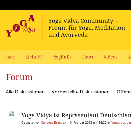
Start
Mein YV
Yogi(ni)s
Fotos
Videos
A
Forum
Alle Diskussionen
Vorgestellte Diskussionen
Offen
Meditation und Spiritualität
Sanskrit und Mantras
Yoga Vidya ist Repräsentant Deutschlan
Yoga Psychologie und Psychologische Yogatherapie
A
Gepostet von
Sukadev Bretz
am 10. Februar 2023 um 16:20 in
Neues aus der
Ökologie, polit Engagement, soziale Verantwortung
Y