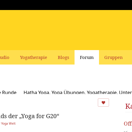
udio
Yogatherapie
Blogs
Forum
Gruppen
e Runde
Hatha Yoga, Yoga Übungen, Yogatherapie, Unter
Ayurveda
Schamanismus, Naturspiritualität und Yoga
K
ds der „Yoga for G20“
usbildungen und Seminare bei Yoga Vidya
Ernährung, Re
Of
 Yoga Welt
oga Bücher, CDs, DVDs und Co - privater Verkauf
Yogaleh