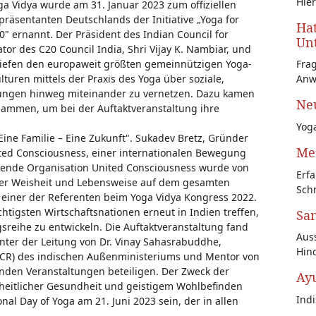
Hier
ga Vidya wurde am 31. Januar 2023 zum offiziellen
präsentanten Deutschlands der Initiative „Yoga for
Hat
0" ernannt. Der Präsident des Indian Council for
Unt
tor des C20 Council India, Shri Vijay K. Nambiar, und
eriefen den europaweit größten gemeinnützigen Yoga-
Fra
ulturen mittels der Praxis des Yoga über soziale,
Anw
rägungen hinweg miteinander zu vernetzen. Dazu kamen
Neu
sammen, um bei der Auftaktveranstaltung ihre
Yoga
 Eine Familie – Eine Zukunft". Sukadev Bretz, Gründer
Med
ted Consciousness, einer internationalen Bewegung
gierende Organisation United Consciousness wurde von
Erfa
eller Weisheit und Lebensweise auf dem gesamten
Schr
r einer der Referenten beim Yoga Vidya Kongress 2022.
htigsten Wirtschaftsnationen erneut in Indien treffen,
San
eihe zu entwickeln. Die Auftaktveranstaltung fand
Auss
unter der Leitung von Dr. Vinay Sahasrabuddhe,
Hin
ICCR) des indischen Außenministeriums und Mentor von
enden Veranstaltungen beteiligen. Der Zweck der
Ay
zheitlicher Gesundheit und geistigem Wohlbefinden
Ind
nal Day of Yoga am 21. Juni 2023 sein, der in allen