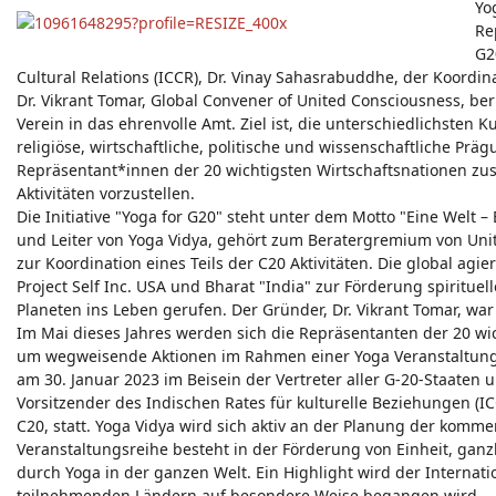
Yo
Neuigkeiten - Feedback - Anregungen zum Yoga-Forum
Re
G2
Cultural Relations (ICCR), Dr. Vinay Sahasrabuddhe, der Koordina
Dr. Vikrant Tomar, Global Convener of United Consciousness, b
Verein in das ehrenvolle Amt. Ziel ist, die unterschiedlichsten K
religiöse, wirtschaftliche, politische und wissenschaftliche P
Repräsentant*innen der 20 wichtigsten Wirtschaftsnationen zu
Aktivitäten vorzustellen.
Die Initiative "Yoga for G20" steht unter dem Motto "Eine Welt –
und Leiter von Yoga Vidya, gehört zum Beratergremium von Uni
zur Koordination eines Teils der C20 Aktivitäten. Die global a
Project Self Inc. USA und Bharat "India" zur Förderung spiritu
Planeten ins Leben gerufen. Der Gründer, Dr. Vikrant Tomar, wa
Im Mai dieses Jahres werden sich die Repräsentanten der 20 wic
um wegweisende Aktionen im Rahmen einer Yoga Veranstaltungsr
am 30. Januar 2023 im Beisein der Vertreter aller G-20-Staaten 
Vorsitzender des Indischen Rates für kulturelle Beziehungen (
C20, statt. Yoga Vidya wird sich aktiv an der Planung der komm
Veranstaltungsreihe besteht in der Förderung von Einheit, gan
durch Yoga in der ganzen Welt. Ein Highlight wird der Internatio
teilnehmenden Ländern auf besondere Weise begangen wird.