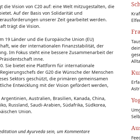
Sch
t die Vision von C20 auf: eine Welt mitzugestalten, die
ietet. Auf der Basis von Solidarität und
Kraf
rausforderungen unserer Zeit gearbeitet werden.
Elfe
t trägt die Vision.
Fr
em 19 Länder und die Europäische Union (EU)
Tau
aft, wie der internationalen Finanzstabilität, der
dein
ng. Im Fokus steht eine bessere Zusammenarbeit der
gese
Präsidentschaft inne.
Allt
. Sie bietet eine Plattform für internationale
Kun
und Regierungschefs der G20 die Wünsche der Menschen
dieses Sektors geschützt, die primären gemeinsamen
Erf
tliche Entwicklung mit der Vision gefördert werden,
Astr
rgentinien, Australien, Brasilien, Kanada, China,
Yog
xiko, Russland, Saudi-Arabien, Südafrika, Südkorea,
Umg
päischen Union.
Sel
Au
Meditation und Ayurveda sein, um Kommentare
Feed