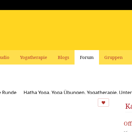
udio
Yogatherapie
Blogs
Forum
Gruppen
e Runde
Hatha Yoga, Yoga Übungen, Yogatherapie, Unter
Ayurveda
Schamanismus, Naturspiritualität und Yoga
K
usbildungen und Seminare bei Yoga Vidya
Ernährung, Re
Of
oga Bücher, CDs, DVDs und Co - privater Verkauf
Yogaleh