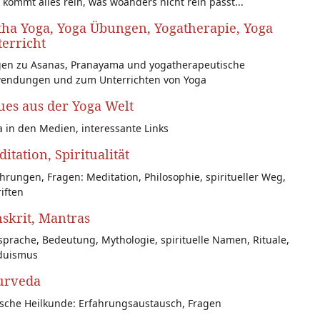
 kommt alles rein, was woanders nicht rein passt...
ha Yoga, Yoga Übungen, Yogatherapie, Yoga
erricht
gen zu Asanas, Pranayama und yogatherapeutische
endungen und zum Unterrichten von Yoga
es aus der Yoga Welt
 in den Medien, interessante Links
itation, Spiritualität
hrungen, Fragen: Meditation, Philosophie, spiritueller Weg,
iften
skrit, Mantras
prache, Bedeutung, Mythologie, spirituelle Namen, Rituale,
duismus
urveda
ische Heilkunde: Erfahrungsaustausch, Fragen