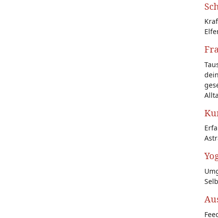
Sch
Kraf
Elfe
Fr
Tau
dein
gese
Allt
Kun
Erf
Astr
Yog
Umg
Sel
Au
Feed