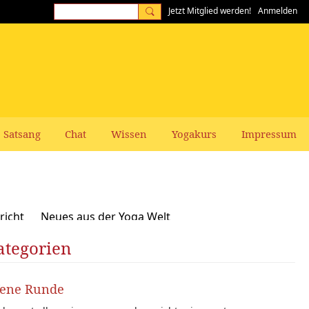
Jetzt Mitglied werden!
Anmelden
Satsang
Chat
Wissen
Yogakurs
Impressum
richt
Neues aus der Yoga Welt
ategorien
Frauen-Themen
Kundalini und Chakras
zepte, Vegan, Vegetarisch
fene Runde
rer gesucht: Stellenangebote Stellengesuche