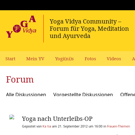
Start
Mein YV
Yogi(ni)s
Fotos
Videos
A
Forum
Alle Diskussionen
Vorgestellte Diskussionen
Offen
Meditation und Spiritualität
Sanskrit und Mantras
Yoga nach Unterleibs-OP
Yoga Psychologie und Psychologische Yogatherapie
A
Gepostet von
Ka tia
am 21. September 2012 um 16:00 in
Frauen-Themen
Ökologie, polit Engagement, soziale Verantwortung
Y