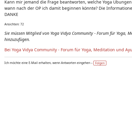
Kann mir jemand die Frage beantworten, welche Yoga Übungen 
Neuigkeiten - Feedback - Anregungen zum Yoga-Forum
wann nach der OP ich damit beginnen könnte? Die Informationen
DANKE
Ansichten: 72
Sie müssen Mitglied von Yoga Vidya Community - Forum für Yoga, 
hinzuzufügen.
Bei Yoga Vidya Community - Forum für Yoga, Meditation und Ay
Ich möchte eine E-Mail erhalten, wenn Antworten eingehen –
Folgen