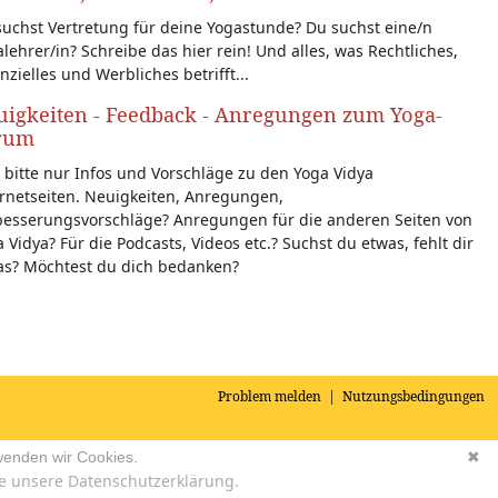
uchst Vertretung für deine Yogastunde? Du suchst eine/n
lehrer/in? Schreibe das hier rein! Und alles, was Rechtliches,
nzielles und Werbliches betrifft...
igkeiten - Feedback - Anregungen zum Yoga-
rum
 bitte nur Infos und Vorschläge zu den Yoga Vidya
rnetseiten. Neuigkeiten, Anregungen,
besserungsvorschläge? Anregungen für die anderen Seiten von
 Vidya? Für die Podcasts, Videos etc.? Suchst du etwas, fehlt dir
as? Möchtest du dich bedanken?
Problem melden
|
Nutzungsbedingungen
wenden wir Cookies.
✖
e unsere Datenschutzerklärung.