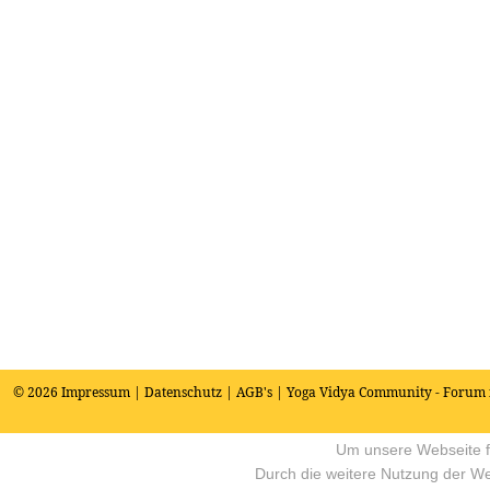
© 2026
Impressum
|
Datenschutz
|
AGB's
| Yoga Vidya Community - Forum 
Um unsere Webseite fü
Durch die weitere Nutzung der W