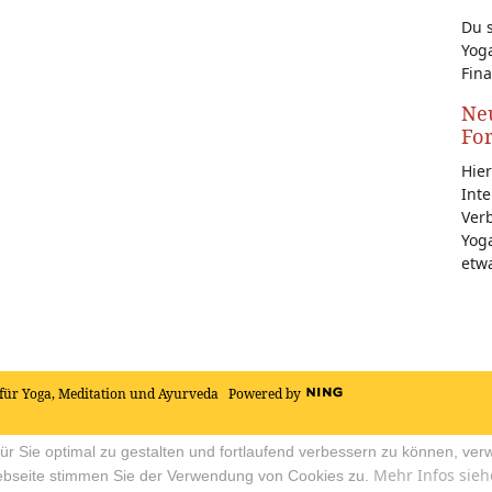
Du s
Yoga
Fina
Neu
Fo
Hier
Inte
Ver
Yoga
etw
für Yoga, Meditation und Ayurveda
Powered by
r Sie optimal zu gestalten und fortlaufend verbessern zu können, ver
Mehr Infos sieh
ebseite stimmen Sie der Verwendung von Cookies zu.