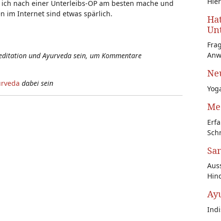
Hier
ich nach einer Unterleibs-OP am besten mache und
 im Internet sind etwas spärlich.
Hat
Unt
Fra
Anw
Meditation und Ayurveda sein, um Kommentare
Neu
urveda
dabei sein
Yoga
Med
Erfa
Schr
San
Auss
Hin
Ay
Ind