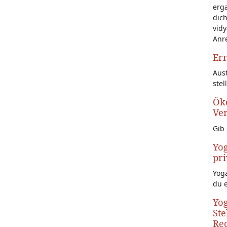
erg
dich
vidy
Anr
Ern
Aust
stel
Öko
Ve
Gib 
Yog
pri
Yoga
du 
Yog
Ste
Rec