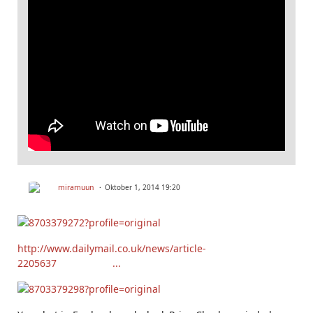
miramuun
Oktober 1, 2014 19:20
http://www.dailymail.co.uk/news/article-
2205637 ...