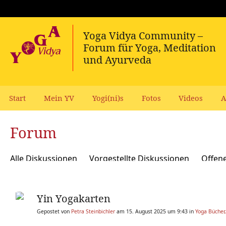
Start
Mein YV
Yogi(ni)s
Fotos
Videos
A
Forum
Alle Diskussionen
Vorgestellte Diskussionen
Offen
Meditation und Spiritualität
Sanskrit und Mantras
Yin Yogakarten
Yoga Psychologie und Psychologische Yogatherapie
A
Gepostet von
Petra Steinbichler
am 15. August 2025 um 9:43 in
Yoga Bücher,
Ökologie, polit Engagement, soziale Verantwortung
Y