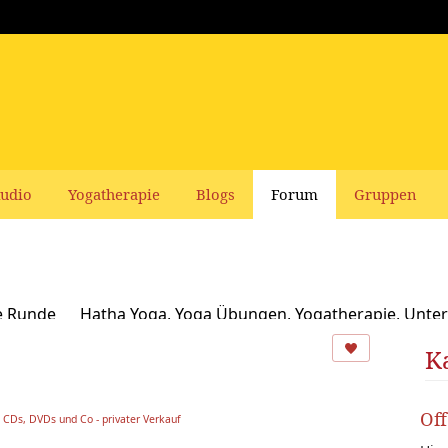
udio
Yogatherapie
Blogs
Forum
Gruppen
e Runde
Hatha Yoga, Yoga Übungen, Yogatherapie, Unter
Ayurveda
Schamanismus, Naturspiritualität und Yoga
K
usbildungen und Seminare bei Yoga Vidya
Ernährung, Re
Of
 CDs, DVDs und Co - privater Verkauf
oga Bücher, CDs, DVDs und Co - privater Verkauf
Yogaleh