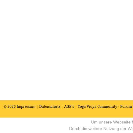
© 2026
Impressum
|
Datenschutz
|
AGB's
| Yoga Vidya Community - Forum 
Um unsere Webseite fü
Durch die weitere Nutzung der W