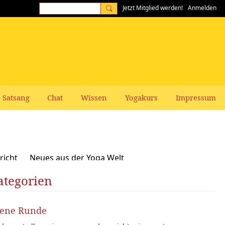
Jetzt Mitglied werden!
Anmelden
Satsang
Chat
Wissen
Yogakurs
Impressum
richt
Neues aus der Yoga Welt
ategorien
Frauen-Themen
Kundalini und Chakras
zepte, Vegan, Vegetarisch
fene Runde
rer gesucht: Stellenangebote Stellengesuche