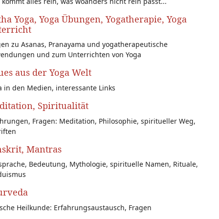
 kommt alles rein, was woanders nicht rein passt...
ha Yoga, Yoga Übungen, Yogatherapie, Yoga
erricht
gen zu Asanas, Pranayama und yogatherapeutische
endungen und zum Unterrichten von Yoga
es aus der Yoga Welt
 in den Medien, interessante Links
itation, Spiritualität
hrungen, Fragen: Meditation, Philosophie, spiritueller Weg,
iften
skrit, Mantras
prache, Bedeutung, Mythologie, spirituelle Namen, Rituale,
duismus
urveda
ische Heilkunde: Erfahrungsaustausch, Fragen