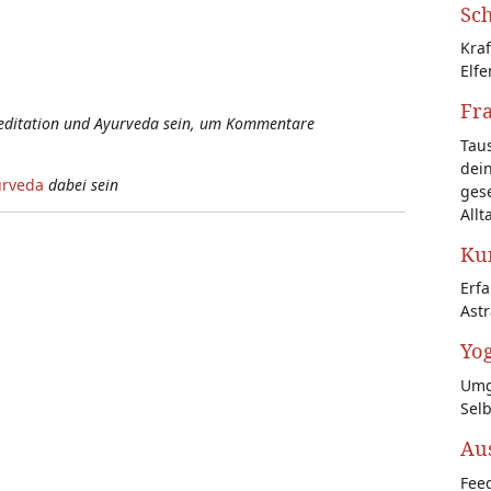
Sch
Kraf
Elfe
Fr
Meditation und Ayurveda sein, um Kommentare
Tau
dein
urveda
dabei sein
gese
Allt
Kun
Erf
Astr
Yog
Umg
Sel
Au
Feed