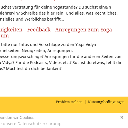
uchst Vertretung für deine Yogastunde? Du suchst eine/n
lehrer/in? Schreibe das hier rein! Und alles, was Rechtliches,
nzielles und Werbliches betrifft...
igkeiten - Feedback - Anregungen zum Yoga-
rum
 bitte nur Infos und Vorschläge zu den Yoga Vidya
rnetseiten. Neuigkeiten, Anregungen,
besserungsvorschläge? Anregungen für die anderen Seiten von
 Vidya? Für die Podcasts, Videos etc.? Suchst du etwas, fehlt dir
as? Möchtest du dich bedanken?
Problem melden
|
Nutzungsbedingungen
wenden wir Cookies.
✖
e unsere Datenschutzerklärung.