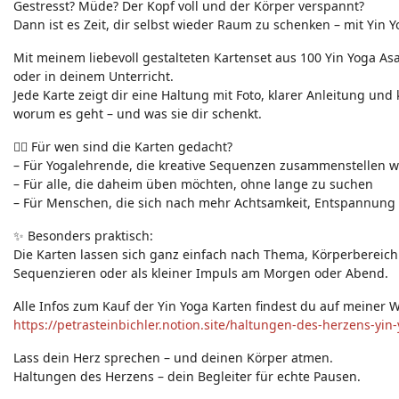
Gestresst? Müde? Der Kopf voll und der Körper verspannt?
Neuigkeiten - Feedback - Anregungen zum Yoga-Forum
Dann ist es Zeit, dir selbst wieder Raum zu schenken – mit Yin Y
Mit meinem liebevoll gestalteten Kartenset aus 100 Yin Yoga As
oder in deinem Unterricht.
Jede Karte zeigt dir eine Haltung mit Foto, klarer Anleitung und
worum es geht – und was sie dir schenkt.
🧘‍♀️ Für wen sind die Karten gedacht?
– Für Yogalehrende, die kreative Sequenzen zusammenstellen w
– Für alle, die daheim üben möchten, ohne lange zu suchen
– Für Menschen, die sich nach mehr Achtsamkeit, Entspannung
✨ Besonders praktisch:
Die Karten lassen sich ganz einfach nach Thema, Körperbereic
Sequenzieren oder als kleiner Impuls am Morgen oder Abend.
Alle Infos zum Kauf der Yin Yoga Karten findest du auf meiner W
https://petrasteinbichler.notion.site/haltungen-des-herzens-yin
Lass dein Herz sprechen – und deinen Körper atmen.
Haltungen des Herzens – dein Begleiter für echte Pausen.