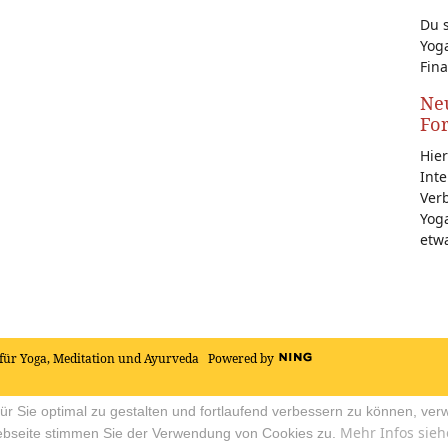
Du s
Yoga
Fina
Neu
Fo
Hier
Inte
Ver
Yoga
etw
für Yoga, Meditation und Ayurveda
Powered by
r Sie optimal zu gestalten und fortlaufend verbessern zu können, ver
Mehr Infos sieh
ebseite stimmen Sie der Verwendung von Cookies zu.