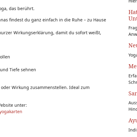
Hier
oga, das berührt.
Hat
Unt
anas findest du ganz einfach in die Ruhe – zu Hause
Fra
 kurzer Wirkungserklärung, damit du sofort weißt,
Anw
Neu
Yoga
ollen
Med
 und Tiefe sehnen
Erfa
Schr
h oder Wirkung zusammenstellen. Ideal zum
San
Auss
ebsite unter:
Hin
-yogakarten
Ay
Ind