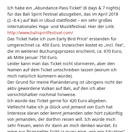
Ich habe ein „Abundance-Pass-Ticket“ (6 days & 7 nights)
für das Bali Spirit Festival abzugeben, das im April 2018
(2.-8.4.) auf Bali in Ubud stattfindet – ein sehr großes
internationales Yoga- und Musikfestival. Hier der Link:
http://www.balispiritfestival.com/
Das Ticket habe ich zum Early Bird Price“ erstanden für
umgerechnet ca. 450 Euro. Inzwischen kostet es „incl. Fee“,
die im weiteren Buchungsprozess erscheint, ca. 670 Euro,
ab Mitte Januar 750 Euro.
Leider kann man das Ticket nicht stornieren, aber den
Namen auf dem Ticket umschreiben lassen (worum ich
mich natürlich kümmern würde).
Der Grund für meine Planänderung ist übrigens nicht der
aktiv gewordene Vulkan auf Bali, auf den ich aber
vorsichtshalber nochmal hinweise.
Ich würde das Ticket gerne für 420 Euro abgeben.
Vielleicht habe ich ja Glück und jemand von Euch hat
Interesse daran oder kennt jemanden oder hört zukünftig
von jemanden, der dorthin reisen will. Ich würde mich
sehr freuen, wenn ihr dann an mich denken würdet. Es
wäre aus finanzieller Sicht ja quasi eine „win win Situation“