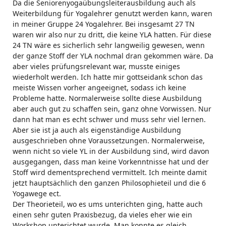
Da die Seniorenyogaübungsleiterausbildung auch als
Weiterbildung für Yogalehrer genutzt werden kann, waren
in meiner Gruppe 24 Yogalehrer. Bei insgesamt 27 TN
waren wir also nur zu dritt, die keine YLA hatten. Für diese
24 TN wäre es sicherlich sehr langweilig gewesen, wenn
der ganze Stoff der YLA nochmal dran gekommen wäre. Da
aber vieles prüfungsrelevant war, musste einiges
wiederholt werden. Ich hatte mir gottseidank schon das
meiste Wissen vorher angeeignet, sodass ich keine
Probleme hatte. Normalerweise sollte diese Ausbildung
aber auch gut zu schaffen sein, ganz ohne Vorwissen. Nur
dann hat man es echt schwer und muss sehr viel lernen.
Aber sie ist ja auch als eigenständige Ausbildung
ausgeschrieben ohne Voraussetzungen. Normalerweise,
wenn nicht so viele YL in der Ausbildung sind, wird davon
ausgegangen, dass man keine Vorkenntnisse hat und der
Stoff wird dementsprechend vermittelt. Ich meinte damit
jetzt hauptsächlich den ganzen Philosophieteil und die 6
Yogawege ect.
Der Theorieteil, wo es ums unterichten ging, hatte auch
einen sehr guten Praxisbezug, da vieles eher wie ein
Workshop unterichtet wurde. Man konnte es gleich