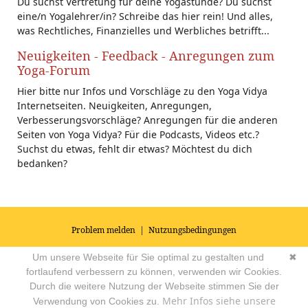
Du suchst Vertretung für deine Yogastunde? Du suchst
eine/n Yogalehrer/in? Schreibe das hier rein! Und alles,
was Rechtliches, Finanzielles und Werbliches betrifft...
Neuigkeiten - Feedback - Anregungen zum
Yoga-Forum
Hier bitte nur Infos und Vorschläge zu den Yoga Vidya
Internetseiten. Neuigkeiten, Anregungen,
Verbesserungsvorschläge? Anregungen für die anderen
Seiten von Yoga Vidya? Für die Podcasts, Videos etc.?
Suchst du etwas, fehlt dir etwas? Möchtest du dich
bedanken?
Problem melden
|
Nutzungsbedingungen
© 2026
Impressum
|
Datenschutz
|
AGB's
| Yoga Vidya Community -
Um unsere Webseite für Sie optimal zu gestalten und
✖
Forum für Yoga, Meditation und Ayurveda
Powered by
fortlaufend verbessern zu können, verwenden wir Cookies.
Durch die weitere Nutzung der Webseite stimmen Sie der
Mehr Infos siehe unsere
Verwendung von Cookies zu.