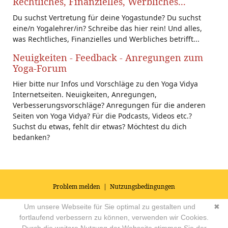
Rechtliches, Finanzielles, Werbliches...
Du suchst Vertretung für deine Yogastunde? Du suchst
eine/n Yogalehrer/in? Schreibe das hier rein! Und alles,
was Rechtliches, Finanzielles und Werbliches betrifft...
Neuigkeiten - Feedback - Anregungen zum
Yoga-Forum
Hier bitte nur Infos und Vorschläge zu den Yoga Vidya
Internetseiten. Neuigkeiten, Anregungen,
Verbesserungsvorschläge? Anregungen für die anderen
Seiten von Yoga Vidya? Für die Podcasts, Videos etc.?
Suchst du etwas, fehlt dir etwas? Möchtest du dich
bedanken?
Problem melden
|
Nutzungsbedingungen
© 2026
Impressum
|
Datenschutz
|
AGB's
| Yoga Vidya Community -
Um unsere Webseite für Sie optimal zu gestalten und
✖
Forum für Yoga, Meditation und Ayurveda
Powered by
fortlaufend verbessern zu können, verwenden wir Cookies.