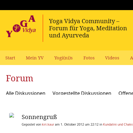
Start
Mein YV
Yogi(ni)s
Fotos
Videos
A
Forum
Alle Diskussionen
Vorgestellte Diskussionen
Offen
Meditation und Spiritualität
Sanskrit und Mantras
Sonnengruß
Yoga Psychologie und Psychologische Yogatherapie
A
Gepostet von
kiri.kaur
am 1. Oktober 2012 um 22:12 in
Kundalini und Chakr
Ökologie, polit Engagement, soziale Verantwortung
Y