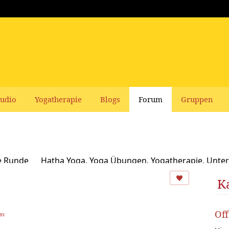
udio
Yogatherapie
Blogs
Forum
Gruppen
e Runde
Hatha Yoga, Yoga Übungen, Yogatherapie, Unter
Ayurveda
Schamanismus, Naturspiritualität und Yoga
K
usbildungen und Seminare bei Yoga Vidya
Ernährung, Re
Of
as
oga Bücher, CDs, DVDs und Co - privater Verkauf
Yogaleh