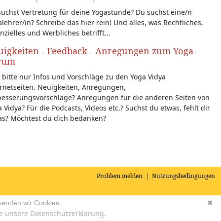
uchst Vertretung für deine Yogastunde? Du suchst eine/n
lehrer/in? Schreibe das hier rein! Und alles, was Rechtliches,
nzielles und Werbliches betrifft...
igkeiten - Feedback - Anregungen zum Yoga-
rum
 bitte nur Infos und Vorschläge zu den Yoga Vidya
rnetseiten. Neuigkeiten, Anregungen,
besserungsvorschläge? Anregungen für die anderen Seiten von
 Vidya? Für die Podcasts, Videos etc.? Suchst du etwas, fehlt dir
as? Möchtest du dich bedanken?
Problem melden
|
Nutzungsbedingungen
wenden wir Cookies.
✖
e unsere Datenschutzerklärung.