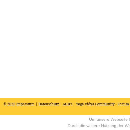
© 2026
Impressum
|
Datenschutz
|
AGB's
| Yoga Vidya Community - Forum 
Um unsere Webseite fü
Durch die weitere Nutzung der W