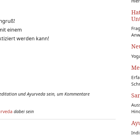
Hier
Hat
Unt
ngruß!
Fra
 mit einem
Anw
ktiziert werden kann!
Neu
Yoga
Med
Erfa
Schr
Meditation und Ayurveda sein, um Kommentare
San
Auss
Hin
urveda
dabei sein
Ay
Ind