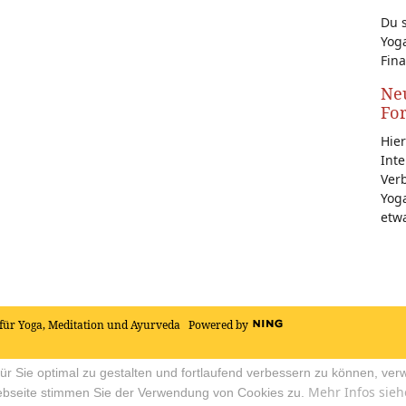
Du s
Yoga
Fina
Neu
Fo
Hier
Inte
Ver
Yoga
etw
für Yoga, Meditation und Ayurveda
Powered by
r Sie optimal zu gestalten und fortlaufend verbessern zu können, ver
Mehr Infos sieh
ebseite stimmen Sie der Verwendung von Cookies zu.