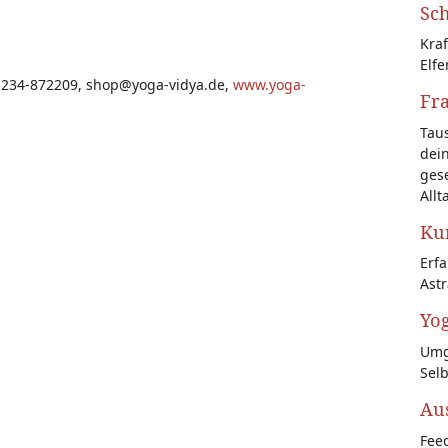
Sch
Kraf
Elfe
05234-872209, shop@yoga-vidya.de,
www.yoga-
Fr
Tau
dein
gese
Allt
Kun
Erf
Astr
Yog
Umg
Sel
Au
Feed