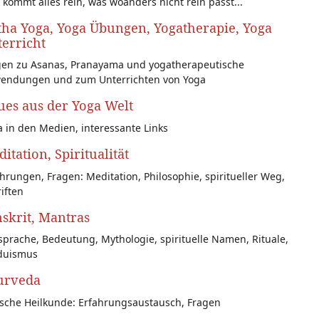
 kommt alles rein, was woanders nicht rein passt...
ha Yoga, Yoga Übungen, Yogatherapie, Yoga
erricht
gen zu Asanas, Pranayama und yogatherapeutische
endungen und zum Unterrichten von Yoga
es aus der Yoga Welt
 in den Medien, interessante Links
itation, Spiritualität
hrungen, Fragen: Meditation, Philosophie, spiritueller Weg,
iften
skrit, Mantras
prache, Bedeutung, Mythologie, spirituelle Namen, Rituale,
duismus
urveda
ische Heilkunde: Erfahrungsaustausch, Fragen