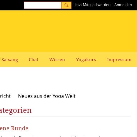
Jetzt Mitglied werden!
Anmelden
Satsang
Chat
Wissen
Yogakurs
Impressum
richt
Neues aus der Yoga Welt
ategorien
Frauen-Themen
Kundalini und Chakras
zepte, Vegan, Vegetarisch
fene Runde
rer gesucht: Stellenangebote Stellengesuche