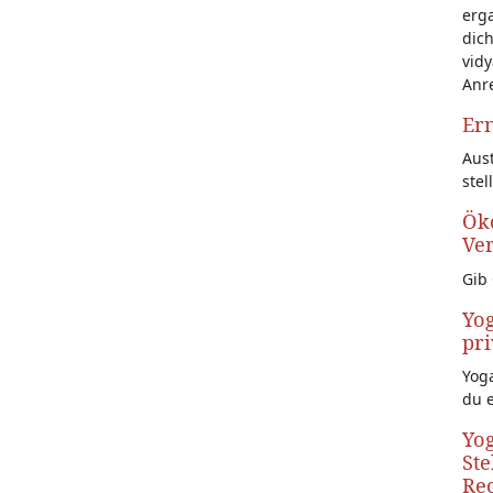
erg
dich
vidy
Anr
Ern
Aust
stel
Öko
Ve
Gib 
Yog
pri
Yoga
du 
Yog
Ste
Rec