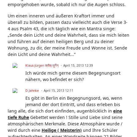
emporgehoben wurde, sobald ich nur die Augen schloss.
Um einen inneren und äußeren Kraftort immer und
überall zu bilden, passen dazu vielleicht auch die Verse 3-
4 aus Psalm 43, die ich täglich wie ein Mantra singe:
„Sende dein Licht und deine Wahrheit, dass sie mich leiten
und führen auf deinen heiligen Berg und zu deiner
Wohnung, zu dir, der meine Freude und Wonne ist. Sende
dein Licht und deine Wahrheit...“
Klaus-Jürgen क्लौस्-जुर्गेन्
April 15, 2013 12:39
Ich würde mich gerne diesem Begegnungsort
nähern, wo befindet er sich?
D.Jahnke
April 15, 2013 12:11
Es gibt in Berlin ein Begegnungsord, wo, wenn
jemand der dort Eintritt, und dass erleben bis
lang alle, die sich dort einfinden, augenblicklich in
eine
tiefe Ruhe
Gebettet werden ! Stille und Liebe sind seine
atmosphärischen Merkmale. Diese Atmosphäre wurde /
wird durch eine
Heilige ( Meisterin)
und Ihre Schüler
aufrechterhalten. An einer Wandseite hängen 22 Bilder