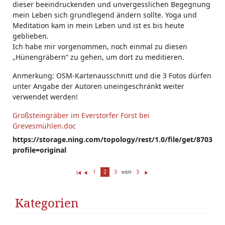
dieser beeindruckenden und unvergesslichen Begegnung
mein Leben sich grundlegend ändern sollte. Yoga und
Meditation kam in mein Leben und ist es bis heute
geblieben.
Ich habe mir vorgenommen, noch einmal zu diesen
„Hünengräbern“ zu gehen, um dort zu meditieren.
Anmerkung: OSM-Kartenausschnitt und die 3 Fotos dürfen
unter Angabe der Autoren uneingeschränkt weiter
verwendet werden!
Großsteingräber im Everstorfer Forst bei
Grevesmühlen.doc
https://storage.ning.com/topology/rest/1.0/file/get/870331
profile=original
von
1
2
3
3
Er
Z
W
st
ur
ei
e(
ü
te
Kategorien
r/
ck
r
s)