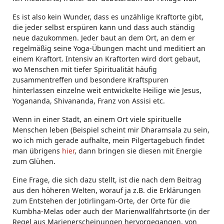
Es ist also kein Wunder, dass es unzählige Kraftorte gibt,
die jeder selbst erspüren kann und dass auch ständig
neue dazukommen. Jeder baut an dem Ort, an dem er
regelmäßig seine Yoga-Übungen macht und meditiert an
einem Kraftort. Intensiv an Kraftorten wird dort gebaut,
wo Menschen mit tiefer Spiritualität häufig
zusammentreffen und besondere Kraftspuren
hinterlassen einzelne weit entwickelte Heilige wie Jesus,
Yogananda, Shivananda, Franz von Assisi etc.
Wenn in einer Stadt, an einem Ort viele spirituelle
Menschen leben (Beispiel scheint mir Dharamsala zu sein,
wo ich mich gerade aufhalte, mein Pilgertagebuch findet
man übrigens
hier
, dann bringen sie diesen mit Energie
zum Glühen.
Eine Frage, die sich dazu stellt, ist die nach dem Beitrag
aus den höheren Welten, worauf ja z.B. die Erklärungen
zum Entstehen der Jotirlingam-Orte, der Orte für die
Kumbha-Melas oder auch der Marienwallfahrtsorte (in der
Regel aus Marienerscheinungen hervorgegangen, von