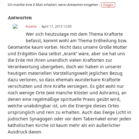
Ta
Ich möchte eine E-Mail erhalten, wenn Antworten eingehen –
Folgen
g
s:
Antworten
Aurelia
April 17, 2013 12:00
Wer sich heutzutage mit dem Thema Kraftorte
befasst, kommt wohl am Thema Erdheilung bzw.
Geomantie kaum vorbei. Nicht dass unsere Große Mutter
und Erdgöttin Gaia selbst „krank“ wäre, aber sie hat uns
die Erde mit ihren unendlich vielen Kraftorten zur
Verantwortung übergeben, doch wir haben in unserer
heutigen materiellen Vorstellungswelt jeglichen Bezug
dazu verloren, so dass ehemals wunderbare Kraftorte
verschütten und ihre Kräfte versiegen. Es gibt wohl nur
noch wenige Orte (wie manche Klöster und Ashrams), an
denen eine regelmäßige spirituelle Praxis geübt wird,
welche unabdingbar ist, um die Energie dieses Ortes
ursprünglich und rein zu erhalten. Auch das Ewige Licht in
jüdischen Synagogen oder vor dem Tabernakel einer jeden
katholischen Kirche ist kaum mehr als ein äußerlicher
Ausdruck davon.