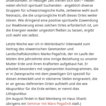
unterbunden. In heutiger Zeit treffen sich dort – neben
vielen ehrlich spirituell Suchenden - angeblich diverse
Gruppen für schwarzmagische Kulte, zeitweise wohl auch
Neonazis, die die ursprüngliche Kraft dieses Ortes weiter
stören. Wie dringend eine positive spirituelle Zuwendung
zur Reaktivierung eines solchen Ortes erforderlich ist, um
die Energien wieder ungestört fließen zu lassen, ergibt
sich wohl von selbst.
Letzte Woche war ich in Mörlenbach/ Odenwald zum
Vortrag des slowenischen Geomanten und
Landschaftskünstlers Marko Pogačnik, der im Laufe der
letzten drei Jahrzehnte eine innige Beziehung zu unserer
Mutter Erde und ihren Kraftorten aufgebaut hat. Er
arbeitet besonders mit sogenannten Kosmogrammen, die
er in Zwiesprache mit dem jeweiligen Ort speziell für
diesen entwickelt und in steinerne Stelen eingraviert, die
er an genau definierten Orten aufstellt und die wie
Akupunktur für die Erde wirken; er nennt dies
Lithopunktur.
(Im August findet in Bad Meinberg im Haus Shanti
übrigens ein
Seminar mit Maro Pogačnik
statt.)