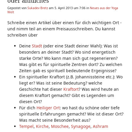
oder ähnliches
Gepostet von
Sukadev Bretz
am 5. April 2013 um 7:06 in
Neues aus der Yoga
Welt
Schreibe einen Artikel über einen für dich wichtigen Ort -
und nimm teil an einem Preisausschreiben. Du kannst
schreiben über
Deine
Stadt
(oder eine Stadt deiner Wahl): Was ist
besonders an deiner Stadt? Wo sind energetisch
starke Orte? Wo kann man sich gut regenerieren?
Was gibt es für spirituelle Zentren dort? Zu welchen
Zeiten gab es spirituell bedeutende Ergeignisse?
Ein spiritueller Kraftort (z.B. Johannissteine etc.): Wo
liegt er? Was ist seine Bedeutung? welche
Geschichte hat dieser
Kraftort
? Was wird heute an
diesem Kraftort gemacht? Gibt es Legenden um
diesen Ort?
Für dich
Heiliger Ort
: wo hast du schöne oder tiefe
spirituelle Erfahrungen gemacht? Wie ist dieser Ort?
Was macht seine Besonderheit aus?
Tempel
,
Kirche
,
Moschee
,
Synagoge
,
Ashram