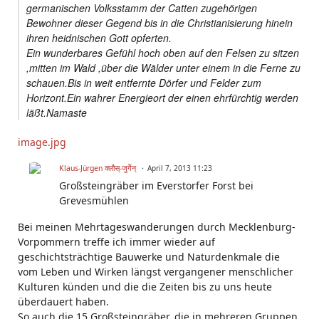
germanischen Volksstamm der Catten zugehörigen
Bewohner dieser Gegend bis in die Christianisierung hinein
ihren heidnischen Gott opferten.
Ein wunderbares Gefühl hoch oben auf den Felsen zu sitzen
,mitten im Wald ,über die Wälder unter einem in die Ferne zu
schauen.Bis in weit entfernte Dörfer und Felder zum
Horizont.Ein wahrer Energieort der einen ehrfürchtig werden
läßt.Namaste
image.jpg
Klaus-Jürgen क्लौस्-जुर्गेन्
April 7, 2013 11:23
Großsteingräber im Everstorfer Forst bei
Grevesmühlen
Bei meinen Mehrtageswanderungen durch Mecklenburg-
Vorpommern treffe ich immer wieder auf
geschichtsträchtige Bauwerke und Naturdenkmale die
vom Leben und Wirken längst vergangener menschlicher
Kulturen künden und die die Zeiten bis zu uns heute
überdauert haben.
So auch die 15 Großsteingräber, die in mehreren Gruppen