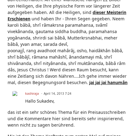
von Heiligen, die Ihre physische Form vor längerer Zeit
aufgegeben haben. All die Heiligen, sind
dieser Meisterin
Erschienen
und haben Ihr - Ihren Segen gegeben. Neem
karoli bâbâ, shrî râmakrsna paramahansa, svâmî
vivekânanda, gautama siddha buddha, paramahansa
yogânanda, shrirdi sai bâbâ, Mutterkrsnabhai, meher
bâbâ, yvan amar, sarada devî,
poonajjî, rang avadhoot mahârâj, osho, haidâkhân bâbâ,
shrî bâbâjî, râmana mahâshî, ânandamayi mâ, shrî
shivânanda, shrî nityânanda, shrî muktânanda, bâbâ râm
dâs, Jesus Christus ! Werd diesen Raum besucht, kann
eine Zeitlang sich davon Nähren....Ich gehe immer wieder
mal, diesen Begegnungsord besuchen.
jai jai jai hanumân
kashiraja
April 14, 2013 7:24
Hallo Sukadev,
das ist ein sehr schönes Thema für ein Preisausschreiben
und die Kommentare hier sind bereits sehr inspirierend,
wenn nicht zu sagen berührend.