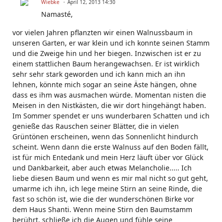
Wiebke
April 12, 2013 14:30
Namasté,
vor vielen Jahren pflanzten wir einen Walnussbaum in
unseren Garten, er war klein und ich konnte seinen Stamm
und die Zweige hin und her biegen. Inzwischen ist er zu
einem stattlichen Baum herangewachsen. Er ist wirklich
sehr sehr stark geworden und ich kann mich an ihn
lehnen, könnte mich sogar an seine Äste hängen, ohne
dass es ihm was ausmachen würde. Momentan nisten die
Meisen in den Nistkästen, die wir dort hingehängt haben.
Im Sommer spendet er uns wunderbaren Schatten und ich
genieße das Rauschen seiner Blätter, die in vielen
Grüntönen erscheinen, wenn das Sonnenlicht hindurch
scheint. Wenn dann die erste Walnuss auf den Boden fällt,
ist für mich Entedank und mein Herz läuft über vor Glück
und Dankbarkeit, aber auch etwas Melancholie..... Ich
liebe diesen Baum und wenn es mir mal nicht so gut geht,
umarme ich ihn, ich lege meine Stirn an seine Rinde, die
fast so schön ist, wie die der wunderschönen Birke vor
dem Haus Shanti. Wenn meine Stirn den Baumstamm
berührt, schließe ich die Augen und fühle seine