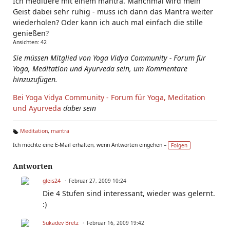
Ich meditiere mit einem mantra. Manchmal wird mein
Geist dabei sehr ruhig - muss ich dann das Mantra weiter
wiederholen? Oder kann ich auch mal einfach die stille
genießen?
Ansichten: 42
Sie müssen Mitglied von Yoga Vidya Community - Forum für
Yoga, Meditation und Ayurveda sein, um Kommentare
hinzuzufügen.
Bei Yoga Vidya Community - Forum für Yoga, Meditation
und Ayurveda
dabei sein
Meditation
,
mantra
Ta
Ich möchte eine E-Mail erhalten, wenn Antworten eingehen –
Folgen
g
s:
Antworten
gleis24
Februar 27, 2009 10:24
Die 4 Stufen sind interessant, wieder was gelernt.
:)
Sukadev Bretz
Februar 16, 2009 19:42