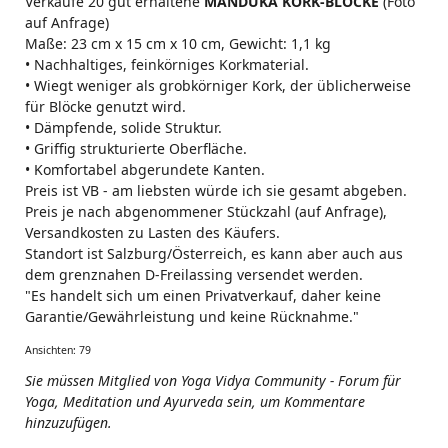
Verkaufe 20 gut erhaltene
MANDUKA KORK-BLÖCKE
(Foto
auf Anfrage)
Maße: 23 cm x 15 cm x 10 cm, Gewicht: 1,1 kg
• Nachhaltiges, feinkörniges Korkmaterial.
• Wiegt weniger als grobkörniger Kork, der üblicherweise
für Blöcke genutzt wird.
• Dämpfende, solide Struktur.
• Griffig strukturierte Oberfläche.
• Komfortabel abgerundete Kanten.
Preis ist VB - am liebsten würde ich sie gesamt abgeben.
Preis je nach abgenommener Stückzahl (auf Anfrage),
Versandkosten zu Lasten des Käufers.
Standort ist Salzburg/Österreich, es kann aber auch aus
dem grenznahen D-Freilassing versendet werden.
"Es handelt sich um einen Privatverkauf, daher keine
Garantie/Gewährleistung und keine Rücknahme."
Ansichten: 79
Sie müssen Mitglied von Yoga Vidya Community - Forum für
Yoga, Meditation und Ayurveda sein, um Kommentare
hinzuzufügen.