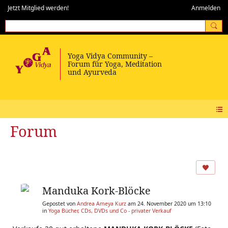
Jetzt Mitglied werden!
Anmelden
Forum
Manduka Kork-Blöcke
Gepostet von
Andrea Ameya Kurz
am 24. November 2020 um 13:10
in
Yoga Bücher, CDs, DVDs und Co - privater Verkauf