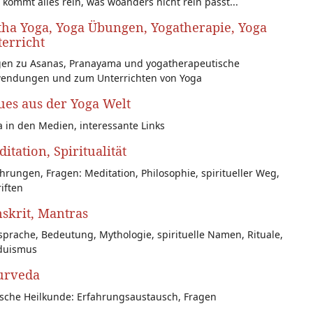
 kommt alles rein, was woanders nicht rein passt...
ha Yoga, Yoga Übungen, Yogatherapie, Yoga
erricht
gen zu Asanas, Pranayama und yogatherapeutische
endungen und zum Unterrichten von Yoga
es aus der Yoga Welt
 in den Medien, interessante Links
itation, Spiritualität
hrungen, Fragen: Meditation, Philosophie, spiritueller Weg,
iften
skrit, Mantras
prache, Bedeutung, Mythologie, spirituelle Namen, Rituale,
duismus
urveda
ische Heilkunde: Erfahrungsaustausch, Fragen