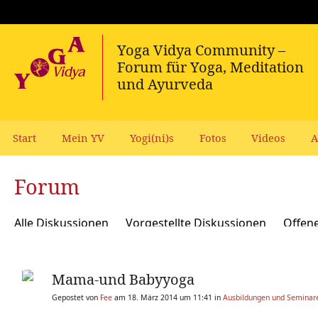
Start
Mein YV
Yogi(ni)s
Fotos
Videos
A
Forum
Alle Diskussionen
Vorgestellte Diskussionen
Offen
Meditation und Spiritualität
Sanskrit und Mantras
Mama-und Babyyoga
Yoga Psychologie und Psychologische Yogatherapie
A
Gepostet von
Fee
am 18. März 2014 um 11:41 in
Ausbildungen und Seminare
Ökologie, polit Engagement, soziale Verantwortung
Y