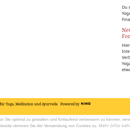
Du s
Yoga
Fina
Neu
Fo
Hier
Inte
Ver
Yoga
etw
für Yoga, Meditation und Ayurveda
Powered by
r Sie optimal zu gestalten und fortlaufend verbessern zu können, ver
Mehr Infos sieh
ebseite stimmen Sie der Verwendung von Cookies zu.