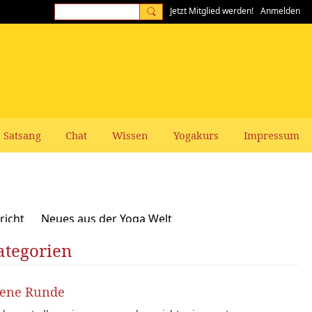
Jetzt Mitglied werden!
Anmelden
Satsang
Chat
Wissen
Yogakurs
Impressum
richt
Neues aus der Yoga Welt
ategorien
Frauen-Themen
Kundalini und Chakras
zepte, Vegan, Vegetarisch
fene Runde
rer gesucht: Stellenangebote Stellengesuche