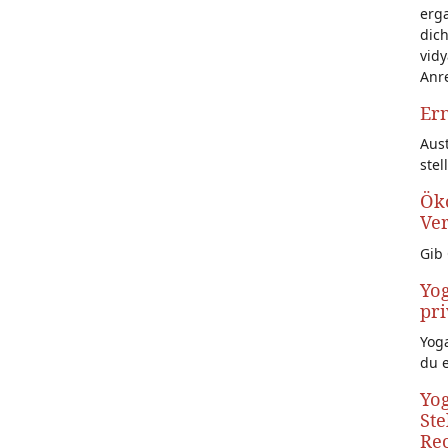
erg
dich
vidy
Anr
Ern
Aust
stel
Öko
Ve
Gib 
Yog
pri
Yoga
du 
Yog
Ste
Rec