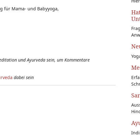
Hier
ung für Mama- und Babyyoga,
Hat
Unt
Fra
Anw
Neu
Yoga
Meditation und Ayurveda sein, um Kommentare
Med
Erfa
urveda
dabei sein
Schr
San
Auss
Hin
Ay
Ind