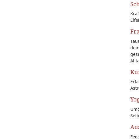
Sch
Kraf
Elfe
Fr
Tau
dein
gese
Allt
Kun
Erf
Astr
Yog
Umg
Sel
Au
Feed