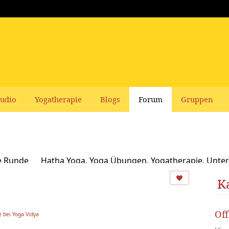
udio
Yogatherapie
Blogs
Forum
Gruppen
e Runde
Hatha Yoga, Yoga Übungen, Yogatherapie, Unter
Ayurveda
Schamanismus, Naturspiritualität und Yoga
K
usbildungen und Seminare bei Yoga Vidya
Ernährung, Re
Of
 bei Yoga Vidya
oga Bücher, CDs, DVDs und Co - privater Verkauf
Yogaleh