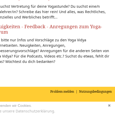
uchst Vertretung für deine Yogastunde? Du suchst eine/n
lehrer/in? Schreibe das hier rein! Und alles, was Rechtliches,
nzielles und Werbliches betrifft...
igkeiten - Feedback - Anregungen zum Yoga-
rum
 bitte nur Infos und Vorschläge zu den Yoga Vidya
rnetseiten. Neuigkeiten, Anregungen,
besserungsvorschläge? Anregungen für die anderen Seiten von
 Vidya? Für die Podcasts, Videos etc.? Suchst du etwas, fehlt dir
as? Möchtest du dich bedanken?
Problem melden
|
Nutzungsbedingungen
wenden wir Cookies.
✖
e unsere Datenschutzerklärung.