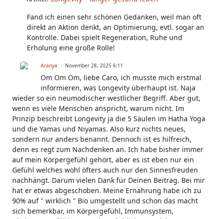
Fand ich einen sehr schönen Gedanken, weil man oft
direkt an Aktion denkt, an Optimierung, evtl. sogar an
Kontrolle. Dabei spielt Regeneration, Ruhe und
Erholung eine große Rolle!
Aranya
November 28, 2025 6:11
Om Om Om, liebe Caro, ich musste mich erstmal
informieren, was Longevity überhaupt ist. Naja
wieder so ein neumodischer westlicher Begriff. Aber gut,
wenn es viele Menschen anspricht, warum nicht. Im
Prinzip beschreibt Longevity ja die 5 Säulen im Hatha Yoga
und die Yamas und Niyamas. Also kurz nichts neues,
sondern nur anders benannt. Dennoch ist es hilfreich,
denn es regt zum Nachdenken an. Ich habe bisher immer
auf mein Körpergefühl gehört, aber es ist eben nur ein
Gefühl welches wohl öfters auch nur den Sinnesfreuden
nachhängt. Darum vielen Dank für Deinen Beitrag. Bei mir
hat er etwas abgeschoben. Meine Ernährung habe ich zu
90% auf " wirklich " Bio umgestellt und schon das macht
sich bemerkbar, im Körpergefühl, Immunsystem,