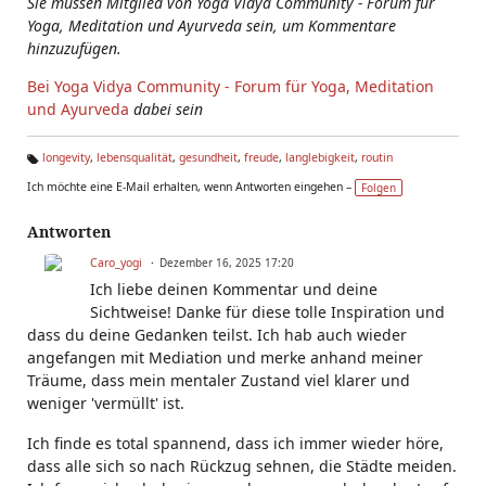
Sie müssen Mitglied von Yoga Vidya Community - Forum für
Yoga, Meditation und Ayurveda sein, um Kommentare
hinzuzufügen.
Bei Yoga Vidya Community - Forum für Yoga, Meditation
und Ayurveda
dabei sein
longevity
,
lebensqualität
,
gesundheit
,
freude
,
langlebigkeit
,
routin
Ta
Ich möchte eine E-Mail erhalten, wenn Antworten eingehen –
Folgen
g
s:
Antworten
Caro_yogi
Dezember 16, 2025 17:20
Ich liebe deinen Kommentar und deine
Sichtweise! Danke für diese tolle Inspiration und
dass du deine Gedanken teilst. Ich hab auch wieder
angefangen mit Mediation und merke anhand meiner
Träume, dass mein mentaler Zustand viel klarer und
weniger 'vermüllt' ist.
Ich finde es total spannend, dass ich immer wieder höre,
dass alle sich so nach Rückzug sehnen, die Städte meiden.