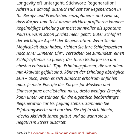
Longevity oft untergeht. Stichwort: Regeneration!
Achten Sie darauf, ausreichend Zeit zur Regeneration in
Ihr Berufs- und Privatleben einzuplanen – und zwar so,
dass Körper und Geist davon wirklich profitieren können:
Regelmäßige Erholung ist meist sinnvoller als spontane
Pausen, wenn schon „nichts mehr geht“. Guter Schlaf ist
der wichtigste Aspekt der Regeneration. Wenn Sie die
Möglichkeit dazu haben, richten Sie Ihre Schlafenszeiten
nach Ihrer „inneren Uhr“. Versuchen Sie zumindest, einen
Schlafrhythmus zu finden, der Ihren Bedürfnissen am
ehesten entspricht. Tipp: Erholungsphasen, die vor allem
mit Aktivität gefüllt sind, können der Erholung abträglich
sein – auch, wenn es sich zunächst erholsam anfühlen
mag. Je mehr Energie der Körper für Muskeln und
Sinnesorgane bereitstellen muss, desto weniger Energie
kann unter Umständen für die eigentlich beabsichtigte
Regeneration zur Verfügung stehen. Sammeln Sie
Erfahrungswerte und horchen Sie tief in sich hinein,
wieviel Aktivität Ihnen guttut und ab wann sie zu
negativem Stress ausartet.
Artikel:
Longevity – länger gesund leben