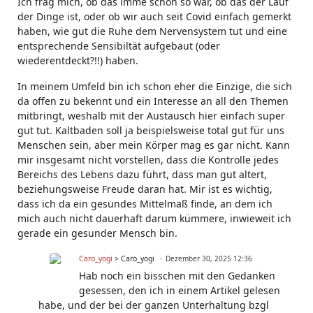
Ich frag mich, ob das imme schon so war, ob das der Lauf
der Dinge ist, oder ob wir auch seit Covid einfach gemerkt
haben, wie gut die Ruhe dem Nervensystem tut und eine
entsprechende Sensibiltät aufgebaut (oder
wiederentdeckt?!!) haben.
In meinem Umfeld bin ich schon eher die Einzige, die sich
da offen zu bekennt und ein Interesse an all den Themen
mitbringt, weshalb mit der Austausch hier einfach super
gut tut. Kaltbaden soll ja beispielsweise total gut für uns
Menschen sein, aber mein Körper mag es gar nicht. Kann
mir insgesamt nicht vorstellen, dass die Kontrolle jedes
Bereichs des Lebens dazu führt, dass man gut altert,
beziehungsweise Freude daran hat. Mir ist es wichtig,
dass ich da ein gesundes Mittelmaß finde, an dem ich
mich auch nicht dauerhaft darum kümmere, inwieweit ich
gerade ein gesunder Mensch bin.
Caro_yogi
> Caro_yogi
Dezember 30, 2025 12:36
Hab noch ein bisschen mit den Gedanken
gesessen, den ich in einem Artikel gelesen
habe, und der bei der ganzen Unterhaltung bzgl