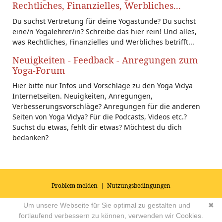
Rechtliches, Finanzielles, Werbliches...
Du suchst Vertretung für deine Yogastunde? Du suchst
eine/n Yogalehrer/in? Schreibe das hier rein! Und alles,
was Rechtliches, Finanzielles und Werbliches betrifft...
Neuigkeiten - Feedback - Anregungen zum
Yoga-Forum
Hier bitte nur Infos und Vorschläge zu den Yoga Vidya
Internetseiten. Neuigkeiten, Anregungen,
Verbesserungsvorschläge? Anregungen für die anderen
Seiten von Yoga Vidya? Für die Podcasts, Videos etc.?
Suchst du etwas, fehlt dir etwas? Möchtest du dich
bedanken?
Problem melden
|
Nutzungsbedingungen
© 2026
Impressum
|
Datenschutz
|
AGB's
| Yoga Vidya Community -
Um unsere Webseite für Sie optimal zu gestalten und
✖
Forum für Yoga, Meditation und Ayurveda
Powered by
fortlaufend verbessern zu können, verwenden wir Cookies.