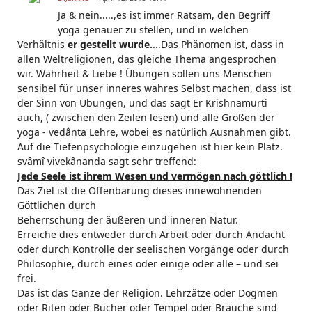
Ja & nein.....,es ist immer Ratsam, den Begriff
yoga genauer zu stellen, und in welchen
Verhältnis
er gestellt wurde.
...Das Phänomen ist, dass in
allen Weltreligionen, das gleiche Thema angesprochen
wir. Wahrheit & Liebe ! Übungen sollen uns Menschen
sensibel für unser inneres wahres Selbst machen, dass ist
der Sinn von Übungen, und das sagt Er Krishnamurti
auch, ( zwischen den Zeilen lesen) und alle Größen der
yoga - vedânta Lehre, wobei es natürlich Ausnahmen gibt.
Auf die Tiefenpsychologie einzugehen ist hier kein Platz.
svâmî vivekânanda sagt sehr treffend:
Jede Seele ist ihrem Wesen und vermögen nach göttlich !
Das Ziel ist die Offenbarung dieses innewohnenden
Göttlichen durch
Beherrschung der äußeren und inneren Natur.
Erreiche dies entweder durch Arbeit oder durch Andacht
oder durch Kontrolle der seelischen Vorgänge oder durch
Philosophie, durch eines oder einige oder alle – und sei
frei.
Das ist das Ganze der Religion. Lehrzätze oder Dogmen
oder Riten oder Bücher oder Tempel oder Bräuche sind