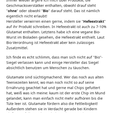
Immer wieder ärgere ich mich über Produkte, die
Geschmacksverstätker enthalten, obwohl drauf steht
"
ohne
" oder obwohl "
Bio
" darauf steht. Das ist nämlich
eigentlich nicht erlaubt!
Hersteller verwirren einen gerne, indem sie "
Hefeextrakt
"
auf ihr Produkt schreiben. In Hefeextrakt ist auch zu 7-10%
Glutamat enthalten. Letztens habe ich eine vegane Bio-
Wurst im Bioladen gesehen, die Hefeextrakt enthielt. Laut
Bio-Verordnung ist Hefeextrakt aber kein zulässiges
Zusatzmittel.
Ich finde es echt schlimm, dass man sich nicht auf "Bio"-
Siegel verlassen kann und einige Hersteller das Siegel
absichtlich benutzen um Menschen zu täuschen.
Glutamate sind süchtigmachend. Wer das noch aus alten
Teeniezeiten kennt, wo man noch nicht so auf seine
Ernährung geachtet hat und gerne mal Chips gefuttert
hat, weiß was ich meine: kaum ist der erste Chip im Mund
gelandet, kann man einfach nicht mehr aufhören bis die
Tüte leer ist. Glutamate fördern also die Fettleibigkeit!
Außerdem stehen sie in Verdacht gerade bei Kindern