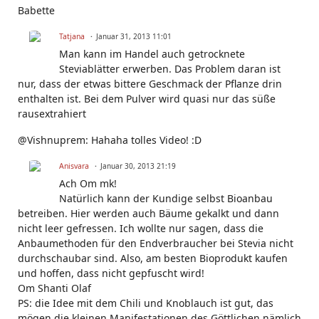
Babette
Tatjana
Januar 31, 2013 11:01
Man kann im Handel auch getrocknete
Steviablätter erwerben. Das Problem daran ist
nur, dass der etwas bittere Geschmack der Pflanze drin
enthalten ist. Bei dem Pulver wird quasi nur das süße
rausextrahiert
@Vishnuprem: Hahaha tolles Video! :D
Anisvara
Januar 30, 2013 21:19
Ach Om mk!
Natürlich kann der Kundige selbst Bioanbau
betreiben. Hier werden auch Bäume gekalkt und dann
nicht leer gefressen. Ich wollte nur sagen, dass die
Anbaumethoden für den Endverbraucher bei Stevia nicht
durchschaubar sind. Also, am besten Bioprodukt kaufen
und hoffen, dass nicht gepfuscht wird!
Om Shanti Olaf
PS: die Idee mit dem Chili und Knoblauch ist gut, das
mögen die kleinen Manifestationen des Göttlichen nämlich