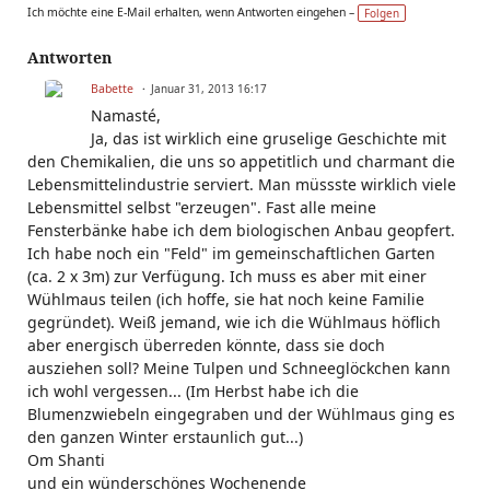
Ta
Ich möchte eine E-Mail erhalten, wenn Antworten eingehen –
Folgen
g
s:
Antworten
Babette
Januar 31, 2013 16:17
Namasté,
Ja, das ist wirklich eine gruselige Geschichte mit
den Chemikalien, die uns so appetitlich und charmant die
Lebensmittelindustrie serviert. Man müssste wirklich viele
Lebensmittel selbst "erzeugen". Fast alle meine
Fensterbänke habe ich dem biologischen Anbau geopfert.
Ich habe noch ein "Feld" im gemeinschaftlichen Garten
(ca. 2 x 3m) zur Verfügung. Ich muss es aber mit einer
Wühlmaus teilen (ich hoffe, sie hat noch keine Familie
gegründet). Weiß jemand, wie ich die Wühlmaus höflich
aber energisch überreden könnte, dass sie doch
ausziehen soll? Meine Tulpen und Schneeglöckchen kann
ich wohl vergessen... (Im Herbst habe ich die
Blumenzwiebeln eingegraben und der Wühlmaus ging es
den ganzen Winter erstaunlich gut...)
Om Shanti
und ein wünderschönes Wochenende