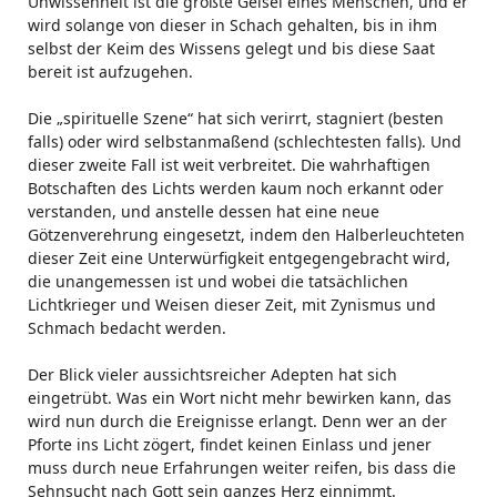
Unwissenheit ist die größte Geisel eines Menschen, und er
wird solange von dieser in Schach gehalten, bis in ihm
selbst der Keim des Wissens gelegt und bis diese Saat
bereit ist aufzugehen.
Die „spirituelle Szene“ hat sich verirrt, stagniert (besten
falls) oder wird selbstanmaßend (schlechtesten falls). Und
dieser zweite Fall ist weit verbreitet. Die wahrhaftigen
Botschaften des Lichts werden kaum noch erkannt oder
verstanden, und anstelle dessen hat eine neue
Götzenverehrung eingesetzt, indem den Halberleuchteten
dieser Zeit eine Unterwürfigkeit entgegengebracht wird,
die unangemessen ist und wobei die tatsächlichen
Lichtkrieger und Weisen dieser Zeit, mit Zynismus und
Schmach bedacht werden.
Der Blick vieler aussichtsreicher Adepten hat sich
eingetrübt. Was ein Wort nicht mehr bewirken kann, das
wird nun durch die Ereignisse erlangt. Denn wer an der
Pforte ins Licht zögert, findet keinen Einlass und jener
muss durch neue Erfahrungen weiter reifen, bis dass die
Sehnsucht nach Gott sein ganzes Herz einnimmt.