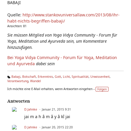
BABAJI
Quelle:
http://www.stankovuniversallaw.com/2013/08/ihr-
habt-nichts-begriffen-babaji/
Ansichten: 81
Sie müssen Mitglied von Yoga Vidya Community - Forum für
Yoga, Meditation und Ayurveda sein, um Kommentare
hinzuzufügen.
Bei Yoga Vidya Community - Forum für Yoga, Meditation
und Ayurveda
dabei sein
Babaji
,
Botschaft
,
Erkenntnis
,
Gott
,
Licht
,
Spiritualität
,
Unwissenheit
,
Verantwortung
,
Wandel
Ta
g
Ich möchte eine E-Mail erhalten, wenn Antworten eingehen –
Folgen
s:
Antworten
D.Jahnke
Januar 21, 2015 9:31
jai m a h â m â y â kî jai
D.Jahnke
Januar 20, 2015 22:20