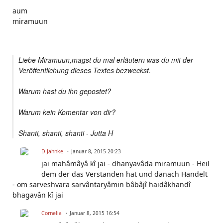
aum
miramuun
Liebe Miramuun,magst du mal erläutern was du mit der
Veröffentlichung dieses Textes bezweckst.
Warum hast du ihn gepostet?
Warum kein Komentar von dir?
Shanti, shanti, shanti - Jutta H
D.Jahnke
Januar 8, 2015 20:23
jai mahâmâyâ kî jai - dhanyavâda miramuun - Heil
dem der das Verstanden hat und danach Handelt
- om sarveshvara sarvântaryâmin bâbâjî haidâkhandî
bhagavân kî jai
Cornelia
Januar 8, 2015 16:54