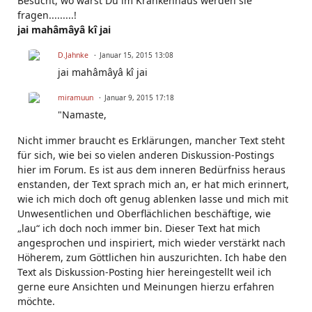
Besucht, wo warst Du im Krankenhaus werden sie
fragen.........!
jai mahâmâyâ kî jai
D.Jahnke
Januar 15, 2015 13:08
jai mahâmâyâ kî jai
miramuun
Januar 9, 2015 17:18
"Namaste,
Nicht immer braucht es Erklärungen, mancher Text steht
für sich, wie bei so vielen anderen Diskussion-Postings
hier im Forum. Es ist aus dem inneren Bedürfniss heraus
enstanden, der Text sprach mich an, er hat mich erinnert,
wie ich mich doch oft genug ablenken lasse und mich mit
Unwesentlichen und Oberflächlichen beschäftige, wie
„lau“ ich doch noch immer bin. Dieser Text hat mich
angesprochen und inspiriert, mich wieder verstärkt nach
Höherem, zum Göttlichen hin auszurichten. Ich habe den
Text als Diskussion-Posting hier hereingestellt weil ich
gerne eure Ansichten und Meinungen hierzu erfahren
möchte.