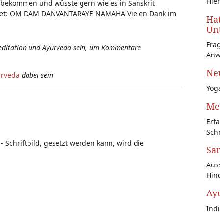
Hier
 bekommen und wüsste gern wie es in Sanskrit
autet: OM DAM DANVANTARAYE NAMAHA Vielen Dank im
Hat
Unt
Fra
Meditation und Ayurveda sein, um Kommentare
Anw
Neu
urveda
dabei sein
Yoga
Med
Erfa
Schr
- Schriftbild, gesetzt werden kann, wird die
San
Auss
Hin
Ay
Ind