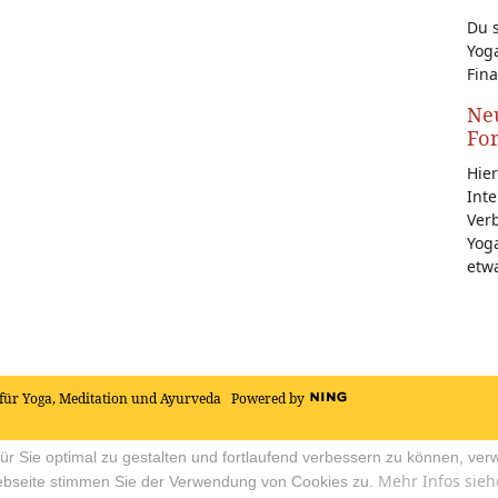
Du s
Yoga
Fina
Neu
Fo
Hier
Inte
Ver
Yoga
etw
für Yoga, Meditation und Ayurveda
Powered by
r Sie optimal zu gestalten und fortlaufend verbessern zu können, ver
Mehr Infos sieh
ebseite stimmen Sie der Verwendung von Cookies zu.