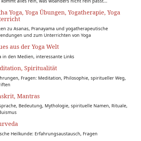
 kommt alles rein, was woanders nicht rein passt...
ha Yoga, Yoga Übungen, Yogatherapie, Yoga
erricht
gen zu Asanas, Pranayama und yogatherapeutische
endungen und zum Unterrichten von Yoga
es aus der Yoga Welt
 in den Medien, interessante Links
itation, Spiritualität
hrungen, Fragen: Meditation, Philosophie, spiritueller Weg,
iften
skrit, Mantras
prache, Bedeutung, Mythologie, spirituelle Namen, Rituale,
duismus
urveda
ische Heilkunde: Erfahrungsaustausch, Fragen