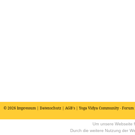
© 2026
Impressum
|
Datenschutz
|
AGB's
| Yoga Vidya Community - Forum 
Um unsere Webseite fü
Durch die weitere Nutzung der W