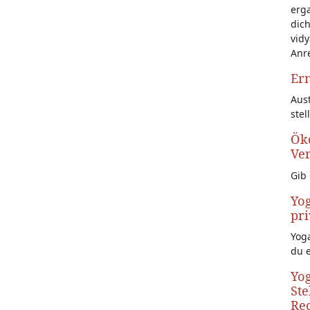
erg
dich
vidy
Anr
Ern
Aust
stel
Öko
Ve
Gib 
Yog
pri
Yoga
du 
Yog
Ste
Rec