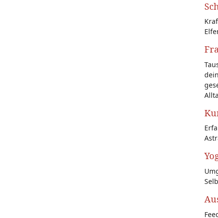
Sch
Kraf
Elfe
Fr
Tau
dein
gese
Allt
Kun
Erf
Astr
Yog
Umg
Sel
Au
Feed