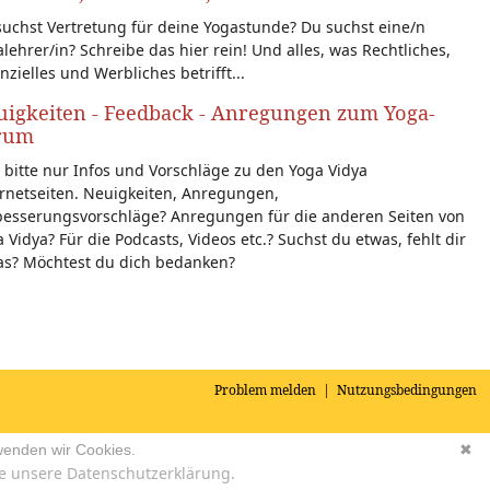
uchst Vertretung für deine Yogastunde? Du suchst eine/n
lehrer/in? Schreibe das hier rein! Und alles, was Rechtliches,
nzielles und Werbliches betrifft...
igkeiten - Feedback - Anregungen zum Yoga-
rum
 bitte nur Infos und Vorschläge zu den Yoga Vidya
rnetseiten. Neuigkeiten, Anregungen,
besserungsvorschläge? Anregungen für die anderen Seiten von
 Vidya? Für die Podcasts, Videos etc.? Suchst du etwas, fehlt dir
as? Möchtest du dich bedanken?
Problem melden
|
Nutzungsbedingungen
wenden wir Cookies.
✖
e unsere Datenschutzerklärung.