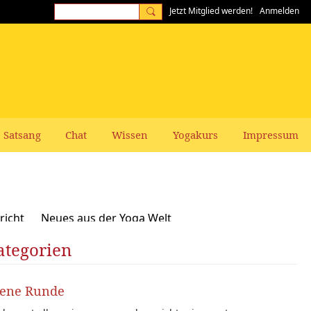
Jetzt Mitglied werden!
Anmelden
Satsang
Chat
Wissen
Yogakurs
Impressum
richt
Neues aus der Yoga Welt
ategorien
Frauen-Themen
Kundalini und Chakras
zepte, Vegan, Vegetarisch
fene Runde
rer gesucht: Stellenangebote Stellengesuche