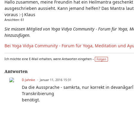
Hallo zusammen, meine Freundin hat ein Heilmantra geschenkt
Neuigkeiten - Feedback - Anregungen zum Yoga-Forum
ausgeschrieben aussieht. Kann jemand helfen? Das Mantra l
voraus :-) Klaus
Ansichten: 61
Sie müssen Mitglied von Yoga Vidya Community - Forum für Yoga, 
hinzuzufügen.
Bei Yoga Vidya Community - Forum für Yoga, Meditation und Ay
Ich möchte eine E-Mail erhalten, wenn Antworten eingehen –
Folgen
Antworten
D.Jahnke
Januar 11, 2016 15:31
Da die Aussprache - samkrta, nur korrekt in devanâgarî 
Transkribierung
benötigt.