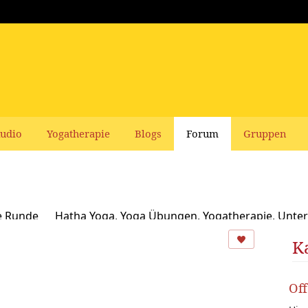
udio
Yogatherapie
Blogs
Forum
Gruppen
e Runde
Hatha Yoga, Yoga Übungen, Yogatherapie, Unter
Ayurveda
Schamanismus, Naturspiritualität und Yoga
K
usbildungen und Seminare bei Yoga Vidya
Ernährung, Re
Of
oga Bücher, CDs, DVDs und Co - privater Verkauf
Yogaleh