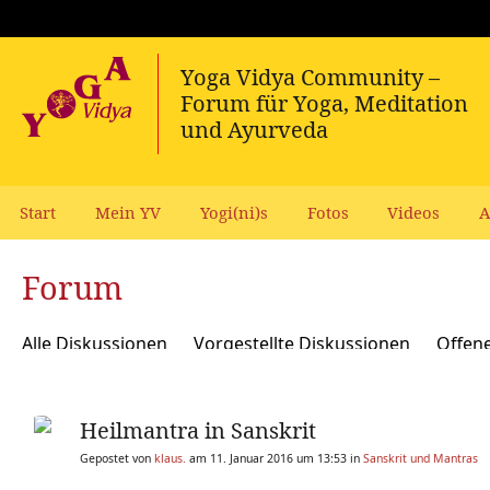
Start
Mein YV
Yogi(ni)s
Fotos
Videos
A
Forum
Alle Diskussionen
Vorgestellte Diskussionen
Offen
Meditation und Spiritualität
Sanskrit und Mantras
Heilmantra in Sanskrit
Yoga Psychologie und Psychologische Yogatherapie
A
Gepostet von
klaus.
am 11. Januar 2016 um 13:53 in
Sanskrit und Mantras
Ökologie, polit Engagement, soziale Verantwortung
Y