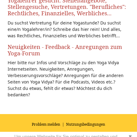
Yogalehrer gesucht: Stellenangebote,
Stellengesuche, Vertretungen. "Berufliches":
Rechtliches, Finanzielles, Werbliches...
Du suchst Vertretung für deine Yogastunde? Du suchst
eine/n Yogalehrer/in? Schreibe das hier rein! Und alles,
was Rechtliches, Finanzielles und Werbliches betrifft...
Neuigkeiten - Feedback - Anregungen zum
Yoga-Forum
Hier bitte nur Infos und Vorschläge zu den Yoga Vidya
Internetseiten. Neuigkeiten, Anregungen,
Verbesserungsvorschläge? Anregungen für die anderen
Seiten von Yoga Vidya? Für die Podcasts, Videos etc.?
Suchst du etwas, fehlt dir etwas? Möchtest du dich
bedanken?
Problem melden
|
Nutzungsbedingungen
© 2026
Impressum
|
Datenschutz
|
AGB's
| Yoga Vidya Community -
Um unsere Webseite für Sie optimal zu gestalten und
✖