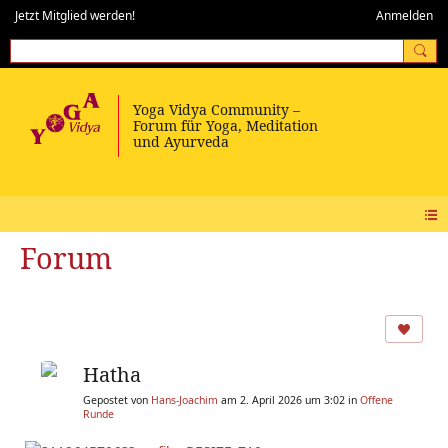
Jetzt Mitglied werden!
Anmelden
Forum
Hatha
Gepostet von
Hans-Joachim
am 2. April 2026 um 3:02 in
Offene
Runde