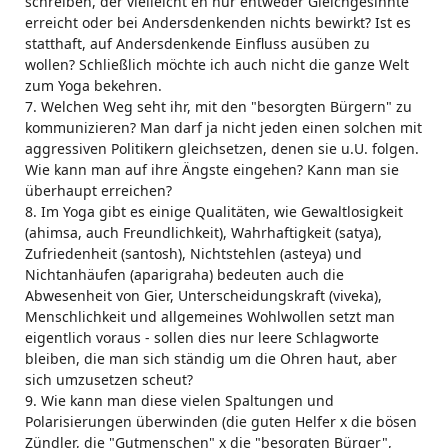
schreiben, der vielleicht eh nur entweder Gleichgesinnte
erreicht oder bei Andersdenkenden nichts bewirkt? Ist es
statthaft, auf Andersdenkende Einfluss ausüben zu
wollen? Schließlich möchte ich auch nicht die ganze Welt
zum Yoga bekehren.
7. Welchen Weg seht ihr, mit den "besorgten Bürgern" zu
kommunizieren? Man darf ja nicht jeden einen solchen mit
aggressiven Politikern gleichsetzen, denen sie u.U. folgen.
Wie kann man auf ihre Ängste eingehen? Kann man sie
überhaupt erreichen?
8. Im Yoga gibt es einige Qualitäten, wie Gewaltlosigkeit
(ahimsa, auch Freundlichkeit), Wahrhaftigkeit (satya),
Zufriedenheit (santosh), Nichtstehlen (asteya) und
Nichtanhäufen (aparigraha) bedeuten auch die
Abwesenheit von Gier, Unterscheidungskraft (viveka),
Menschlichkeit und allgemeines Wohlwollen setzt man
eigentlich voraus - sollen dies nur leere Schlagworte
bleiben, die man sich ständig um die Ohren haut, aber
sich umzusetzen scheut?
9. Wie kann man diese vielen Spaltungen und
Polarisierungen überwinden (die guten Helfer x die bösen
Zündler, die "Gutmenschen" x die "besorgten Bürger",