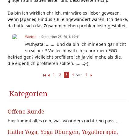
gingen zum Bademeister und beschwerten sich).
Da bin ich wirklich ehrlich, mir wäre es lieber gewesen,
wenn Japaner, Hindus z.B. eingewandert wären. Ich denke,
da hätte sich das Zusammenleben problemloser gestaltet.
Wiebke
September 26, 2016 19:41
@Dhyata: ........ und da bin ich mir eben gar nicht
so sicher!!! Vielleicht will ich ja nur mein EGO
befriedigen? Vielleicht profitiere ich ja viel mehr, als die,
die eigentlich profitieren sollten.........;-(
von
1
2
3
4
4
Er
Z
W
st
ur
ei
e(
ü
te
Kategorien
r/
ck
r
s)
Offene Runde
Hier kommt alles rein, was woanders nicht rein passt...
Hatha Yoga, Yoga Übungen, Yogatherapie,