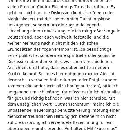
Ich möchte hiermit ausdrücklich nicht noch einen der
vielen Pro-und-Contra-Flüchtlings-Threads eröffnen. Es
geht mir nicht um die Diskussion konträrer Ideen oder
Möglichkeiten, mit der sogenannten Flüchtlingskrise
umzugehen, sondern um die zugrundeliegende
Einstellung einer Entwicklung, die ich mit großer Sorge in
Deutschland, aber auch weltweit, feststelle, und die
meiner Meinung nach nicht mit den ethischen
Grundsätzen des Yoga vereinbar ist. Ich beabsichtige
keine politische, sondern eine spirituelle oder yogische
Diskussion über den Konflikt zwischen verschiedenen
Ansichten, und hoffe, dass es dabei nicht zu neuem
Konflikt kommt. Sollte es hier entgegen meiner Absicht
dennoch zu verbalen Anfeindungen oder Entgleisungen
kommen (die andernorts allzu häufig auftreten), bitte ich
umgehend um Schließung. Ihr müsst natürlich nicht alles
für gut und richtig befinden, was ich hier schreibe. Mit
dem unsäglichen Wort "Gutmenschentum" meine ich die
unpassende, neuerdings benutzte Verunglimpfung einer
menschenfreundlichen Haltung (ich beziehe mich nicht
auf die ursprünglich verwendete Bezeichnung für ein
übertrieben moralisierendes Verhalten). Mit "Egoismus"