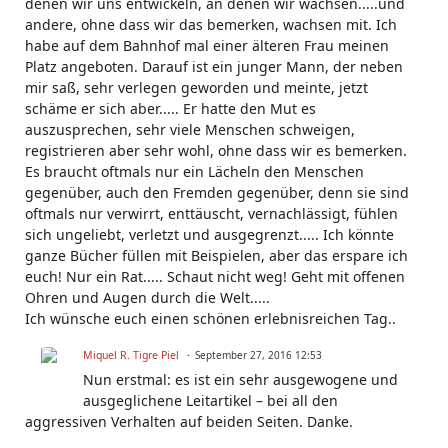
denen wir uns entwickeln, an denen wir wachsen.....und
andere, ohne dass wir das bemerken, wachsen mit. Ich
habe auf dem Bahnhof mal einer älteren Frau meinen
Platz angeboten. Darauf ist ein junger Mann, der neben
mir saß, sehr verlegen geworden und meinte, jetzt
schäme er sich aber..... Er hatte den Mut es
auszusprechen, sehr viele Menschen schweigen,
registrieren aber sehr wohl, ohne dass wir es bemerken.
Es braucht oftmals nur ein Lächeln den Menschen
gegenüber, auch den Fremden gegenüber, denn sie sind
oftmals nur verwirrt, enttäuscht, vernachlässigt, fühlen
sich ungeliebt, verletzt und ausgegrenzt..... Ich könnte
ganze Bücher füllen mit Beispielen, aber das erspare ich
euch! Nur ein Rat..... Schaut nicht weg! Geht mit offenen
Ohren und Augen durch die Welt.....
Ich wünsche euch einen schönen erlebnisreichen Tag..
Miquel R. Tigre Piel
September 27, 2016 12:53
Nun erstmal: es ist ein sehr ausgewogene und
ausgeglichene Leitartikel – bei all den
aggressiven Verhalten auf beiden Seiten. Danke.