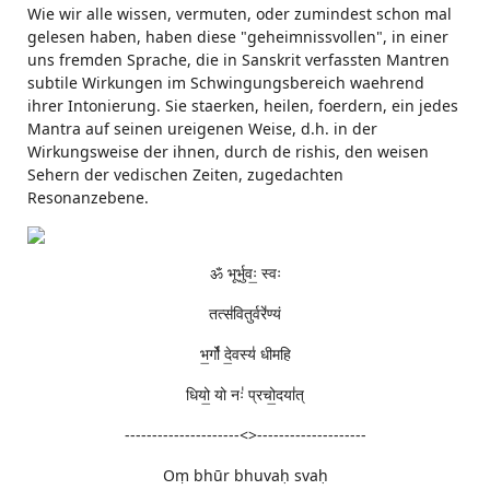
Wie wir alle wissen, vermuten, oder zumindest schon mal
gelesen haben, haben diese "geheimnissvollen", in einer
uns fremden Sprache, die in Sanskrit verfassten Mantren
subtile Wirkungen im Schwingungsbereich waehrend
ihrer Intonierung. Sie staerken, heilen, foerdern, ein jedes
Mantra auf seinen ureigenen Weise, d.h. in der
Wirkungsweise der ihnen, durch de rishis, den weisen
Sehern der vedischen Zeiten, zugedachten
Resonanzebene.
ॐ भूर्भुवः॒ स्वः
तत्स॑वितुर्वरे॑ण्यं
भ॒र्गो॑ दे॒वस्य॑ धीमहि
धियो॒ यो नः॑ प्रचो॒दया॑त्
---------------------<>--------------------
Oṃ bhūr bhuvaḥ svaḥ