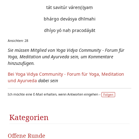
tát savitúr váreṇ(i)yaṃ
bhárgo devásya dhīmahi
dhíyo yó naḥ pracodáyāt
Ansichten: 28
Sie müssen Mitglied von Yoga Vidya Community - Forum für
Yoga, Meditation und Ayurveda sein, um Kommentare
hinzuzufügen.
Bei Yoga Vidya Community - Forum für Yoga, Meditation
und Ayurveda
dabei sein
Ich möchte eine E-Mail erhalten, wenn Antworten eingehen –
Folgen
Kategorien
Offene Runde