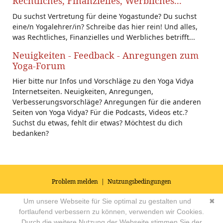
Rechtliches, Finanzielles, Werbliches...
Du suchst Vertretung für deine Yogastunde? Du suchst
eine/n Yogalehrer/in? Schreibe das hier rein! Und alles,
was Rechtliches, Finanzielles und Werbliches betrifft...
Neuigkeiten - Feedback - Anregungen zum
Yoga-Forum
Hier bitte nur Infos und Vorschläge zu den Yoga Vidya
Internetseiten. Neuigkeiten, Anregungen,
Verbesserungsvorschläge? Anregungen für die anderen
Seiten von Yoga Vidya? Für die Podcasts, Videos etc.?
Suchst du etwas, fehlt dir etwas? Möchtest du dich
bedanken?
Problem melden
|
Nutzungsbedingungen
© 2026
Impressum
|
Datenschutz
|
AGB's
| Yoga Vidya Community -
Um unsere Webseite für Sie optimal zu gestalten und
✖
Forum für Yoga, Meditation und Ayurveda
Powered by
fortlaufend verbessern zu können, verwenden wir Cookies.
Durch die weitere Nutzung der Webseite stimmen Sie der