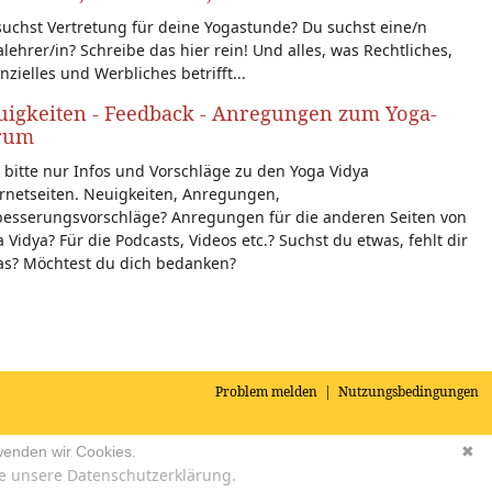
uchst Vertretung für deine Yogastunde? Du suchst eine/n
lehrer/in? Schreibe das hier rein! Und alles, was Rechtliches,
nzielles und Werbliches betrifft...
igkeiten - Feedback - Anregungen zum Yoga-
rum
 bitte nur Infos und Vorschläge zu den Yoga Vidya
rnetseiten. Neuigkeiten, Anregungen,
besserungsvorschläge? Anregungen für die anderen Seiten von
 Vidya? Für die Podcasts, Videos etc.? Suchst du etwas, fehlt dir
as? Möchtest du dich bedanken?
Problem melden
|
Nutzungsbedingungen
wenden wir Cookies.
✖
e unsere Datenschutzerklärung.