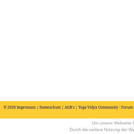
© 2026
Impressum
|
Datenschutz
|
AGB's
| Yoga Vidya Community - Forum 
Um unsere Webseite fü
Durch die weitere Nutzung der W