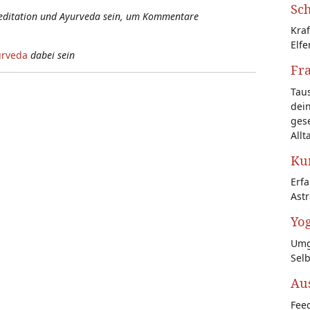
Sch
Meditation und Ayurveda sein, um Kommentare
Kraf
Elfe
urveda
dabei sein
Fr
Tau
dein
gese
Allt
Kun
Erf
Astr
Yog
Umg
Sel
Au
Feed