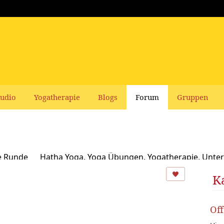
udio
Yogatherapie
Blogs
Forum
Gruppen
e Runde
Hatha Yoga, Yoga Übungen, Yogatherapie, Unter
Ayurveda
Schamanismus, Naturspiritualität und Yoga
K
usbildungen und Seminare bei Yoga Vidya
Ernährung, Re
Of
oga Bücher, CDs, DVDs und Co - privater Verkauf
Yogaleh