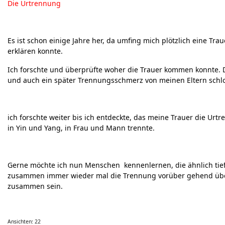
Die Urtrennung
Neuigkeiten - Feedback - Anregungen zum Yoga-Forum
Es ist schon einige Jahre her, da umfing mich plötzlich eine Tr
erklären konnte.
Ich forschte und überprüfte woher die Trauer kommen konnte. D
und auch ein später Trennungsschmerz von meinen Eltern schloß 
ich forschte weiter bis ich entdeckte, das meine Trauer die Urt
in Yin und Yang, in Frau und Mann trennte.
Gerne möchte ich nun Menschen kennenlernen, die ähnlich tie
zusammen immer wieder mal die Trennung vorüber gehend über
zusammen sein.
Ansichten: 22