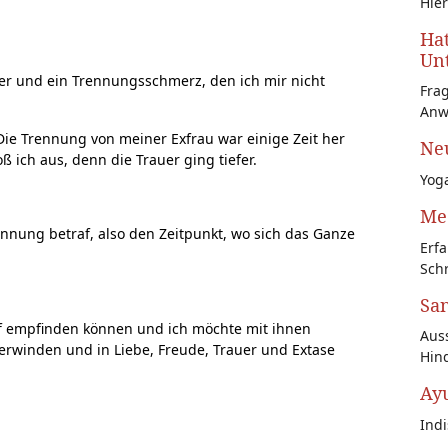
Hier
Hat
Unt
auer und ein Trennungsschmerz, den ich mir nicht
Fra
Anw
ie Trennung von meiner Exfrau war einige Zeit her
Neu
ich aus, denn die Trauer ging tiefer.
Yoga
Med
rennung betraf, also den Zeitpunkt, wo sich das Ganze
Erfa
Schr
San
f empfinden können und ich möchte mit ihnen
Auss
winden und in Liebe, Freude, Trauer und Extase
Hin
Ay
Ind