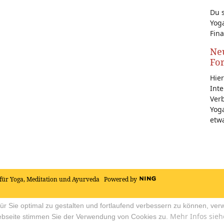
Du s
Yoga
Fina
Neu
Fo
Hier
Inte
Ver
Yoga
etw
für Yoga, Meditation und Ayurveda
Powered by
r Sie optimal zu gestalten und fortlaufend verbessern zu können, ver
Mehr Infos sieh
ebseite stimmen Sie der Verwendung von Cookies zu.