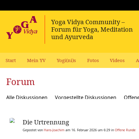
Start
Mein YV
Yogi(ni)s
Fotos
Videos
A
Forum
Alle Diskussionen
Vorgestellte Diskussionen
Offen
Meditation und Spiritualität
Sanskrit und Mantras
Die Urtrennung
Yoga Psychologie und Psychologische Yogatherapie
A
Gepostet von
Hans-Joachim
am 16. Februar 2026 um 6:29 in
Offene Runde
Ökologie, polit Engagement, soziale Verantwortung
Y