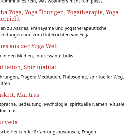
 kommt alles rein, was woanders nicht rein passt...
ha Yoga, Yoga Übungen, Yogatherapie, Yoga
erricht
gen zu Asanas, Pranayama und yogatherapeutische
endungen und zum Unterrichten von Yoga
es aus der Yoga Welt
 in den Medien, interessante Links
itation, Spiritualität
hrungen, Fragen: Meditation, Philosophie, spiritueller Weg,
iften
skrit, Mantras
prache, Bedeutung, Mythologie, spirituelle Namen, Rituale,
duismus
urveda
ische Heilkunde: Erfahrungsaustausch, Fragen