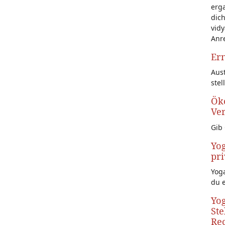
erg
dich
vidy
Anr
Ern
Aust
stel
Öko
Ve
Gib 
Yog
pri
Yoga
du 
Yog
Ste
Rec