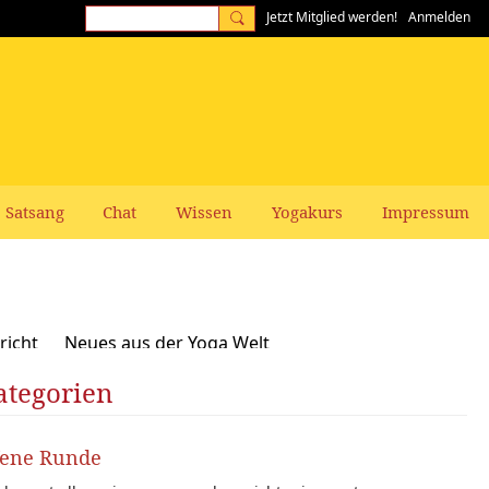
Jetzt Mitglied werden!
Anmelden
Satsang
Chat
Wissen
Yogakurs
Impressum
richt
Neues aus der Yoga Welt
ategorien
Frauen-Themen
Kundalini und Chakras
zepte, Vegan, Vegetarisch
fene Runde
rer gesucht: Stellenangebote Stellengesuche