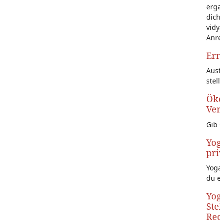
erg
dich
vidy
Anr
Ern
Aust
stel
Öko
Ve
Gib 
Yog
pri
Yoga
du 
Yog
Ste
Rec