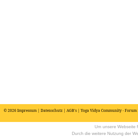
© 2026
Impressum
|
Datenschutz
|
AGB's
| Yoga Vidya Community - Forum 
Um unsere Webseite fü
Durch die weitere Nutzung der W