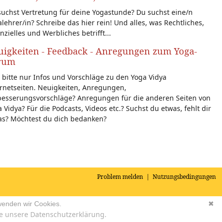
uchst Vertretung für deine Yogastunde? Du suchst eine/n
lehrer/in? Schreibe das hier rein! Und alles, was Rechtliches,
nzielles und Werbliches betrifft...
igkeiten - Feedback - Anregungen zum Yoga-
rum
 bitte nur Infos und Vorschläge zu den Yoga Vidya
rnetseiten. Neuigkeiten, Anregungen,
besserungsvorschläge? Anregungen für die anderen Seiten von
 Vidya? Für die Podcasts, Videos etc.? Suchst du etwas, fehlt dir
as? Möchtest du dich bedanken?
Problem melden
|
Nutzungsbedingungen
wenden wir Cookies.
✖
e unsere Datenschutzerklärung.