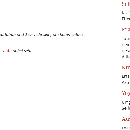
Sch
Kraf
Elfe
Fr
Meditation und Ayurveda sein, um Kommentare
Tau
dein
gese
urveda
dabei sein
Allt
Kun
Erf
Astr
Yog
Umg
Sel
Au
Feed