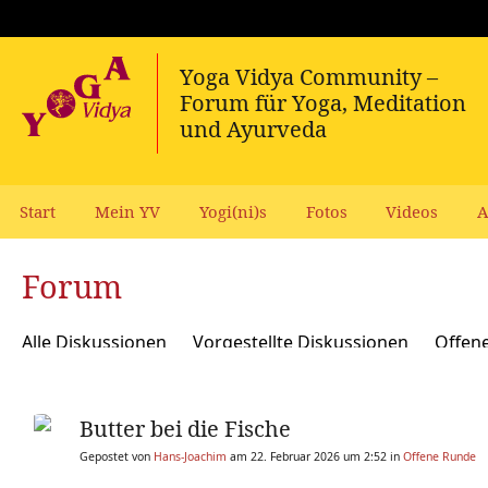
Start
Mein YV
Yogi(ni)s
Fotos
Videos
A
Forum
Alle Diskussionen
Vorgestellte Diskussionen
Offen
Meditation und Spiritualität
Sanskrit und Mantras
Butter bei die Fische
Yoga Psychologie und Psychologische Yogatherapie
A
Gepostet von
Hans-Joachim
am 22. Februar 2026 um 2:52 in
Offene Runde
Ökologie, polit Engagement, soziale Verantwortung
Y