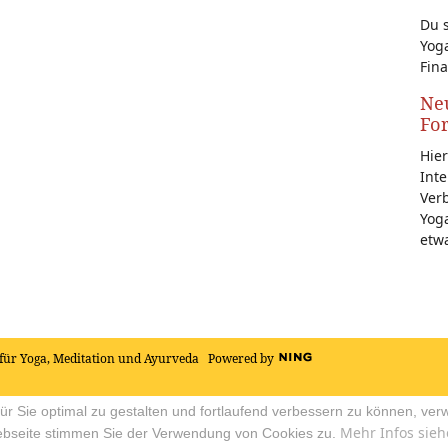
Du s
Yoga
Fina
Neu
Fo
Hier
Inte
Ver
Yoga
etw
für Yoga, Meditation und Ayurveda
Powered by
r Sie optimal zu gestalten und fortlaufend verbessern zu können, ver
Mehr Infos sieh
ebseite stimmen Sie der Verwendung von Cookies zu.