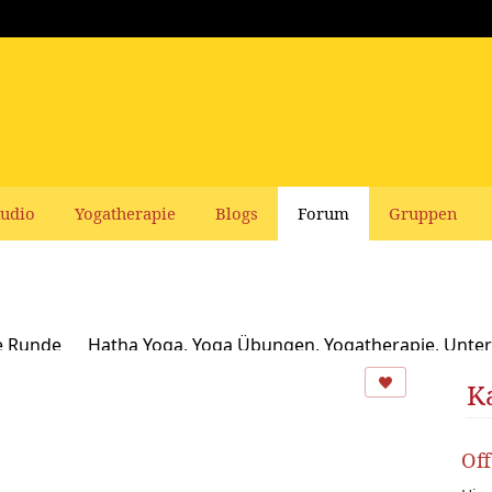
udio
Yogatherapie
Blogs
Forum
Gruppen
e Runde
Hatha Yoga, Yoga Übungen, Yogatherapie, Unter
Ayurveda
Schamanismus, Naturspiritualität und Yoga
K
usbildungen und Seminare bei Yoga Vidya
Ernährung, Re
Of
oga Bücher, CDs, DVDs und Co - privater Verkauf
Yogaleh