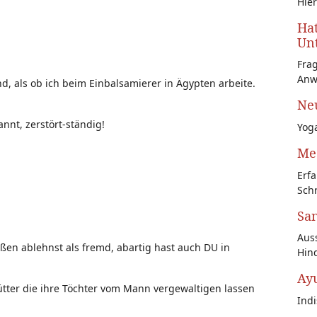
Hier
Hat
Unt
Fra
Anw
, als ob ich beim Einbalsamierer in Ägypten arbeite.
Neu
annt, zerstört-ständig!
Yoga
Med
Erfa
Schr
San
Auss
ßen ablehnst als fremd, abartig hast auch DU in
Hin
Ay
 Mütter die ihre Töchter vom Mann vergewaltigen lassen
Ind