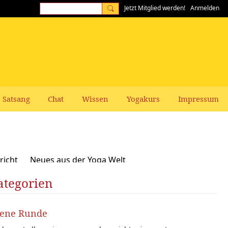
Jetzt Mitglied werden!
Anmelden
Satsang
Chat
Wissen
Yogakurs
Impressum
richt
Neues aus der Yoga Welt
ategorien
Frauen-Themen
Kundalini und Chakras
zepte, Vegan, Vegetarisch
fene Runde
rer gesucht: Stellenangebote Stellengesuche