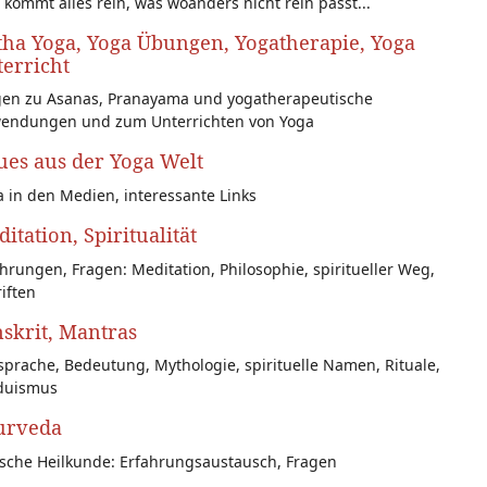
 kommt alles rein, was woanders nicht rein passt...
ha Yoga, Yoga Übungen, Yogatherapie, Yoga
erricht
gen zu Asanas, Pranayama und yogatherapeutische
endungen und zum Unterrichten von Yoga
es aus der Yoga Welt
 in den Medien, interessante Links
itation, Spiritualität
hrungen, Fragen: Meditation, Philosophie, spiritueller Weg,
iften
skrit, Mantras
prache, Bedeutung, Mythologie, spirituelle Namen, Rituale,
duismus
urveda
ische Heilkunde: Erfahrungsaustausch, Fragen